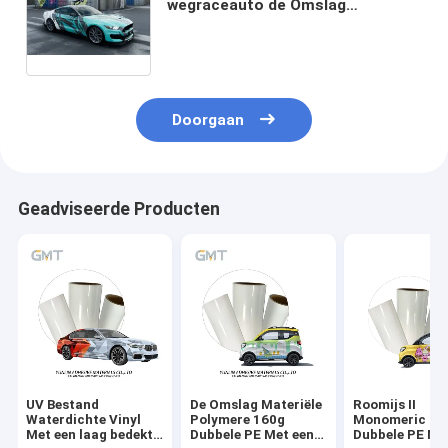
wegraceauto de Omslag
Vinylbroodje
Doorgaan
Geadviseerde Producten
UV Bestand
De Omslag Materiële
Roomijs II
Waterdichte Vinyl
Polymere 160g
Monomeric 16
Met een laag bedekt
Dubbele PE Met een
Dubbele PE Me