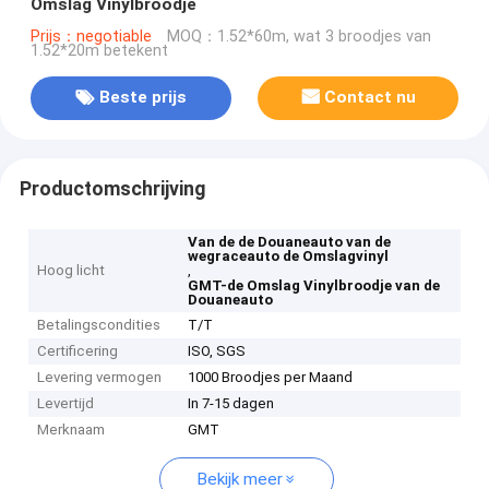
Omslag Vinylbroodje
Prijs：negotiable
MOQ：1.52*60m, wat 3 broodjes van
1.52*20m betekent
Beste prijs
Contact nu
Productomschrijving
Van de de Douaneauto van de
wegraceauto de Omslagvinyl
Hoog licht
,
GMT-de Omslag Vinylbroodje van de
Douaneauto
Betalingscondities
T/T
Certificering
ISO, SGS
Levering vermogen
1000 Broodjes per Maand
Levertijd
In 7-15 dagen
Merknaam
GMT
Bekijk meer