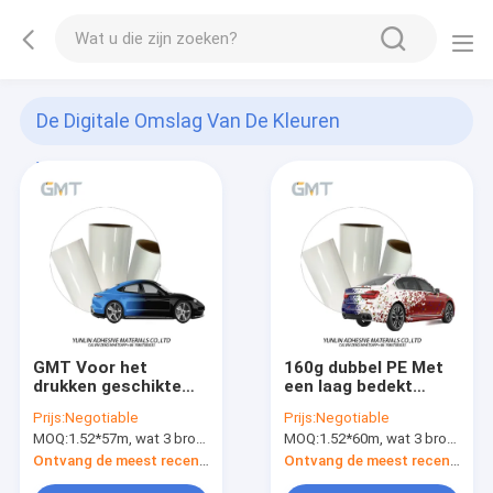
De Digitale Omslag Van De Kleuren
Veranderende Auto
(42)
GMT Voor het
160g dubbel PE Met
drukken geschikte
een laag bedekt
Vinylgredient in van
Automobiel de
Prijs:
Negotiable
Prijs:
Negotiable
de de Drukauto van
Omslagmateriaal van
MOQ:
1.52*57m, wat 3 broodjes van 1.52*19m betekent
MOQ:
1.52*60m, wat 3 broodjes van 1.52*20m betekent
Cambridge blauwe en
Carnaval van het
zwarte Digitale van
Bellen Vrij Ontwerp,
Ontvang de meest recente Prijs
Ontvang de meest recente Prijs
de de Omslag Vinyl
het Substituut van