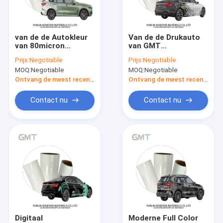
Contacteer ons
van de de Autokleur
Van de de Drukauto
van 80micron
van GMT
Digitale Drukfilm
50micron de Dikke
Verwijderbare
Prijs:
Negotiable
Prijs:
Negotiable
van het de Filmweer
Digitale de
MOQ:
Negotiable
MOQ:
Negotiable
Veranderende
Omslagsgs Kleur die
De digitale Omslag van de Kleuren Veranderende Auto
Bestand
Automobiel Vinyl
Ontvang de meest recente Prijs
Ontvang de meest recente Prijs
Autoomslagen
veranderen
De Omslagvinyl van de douaneauto
Contact nu
Contact nu
TPU-de Beschermingsfilm van de Autoverf
Auto Vinylsticker
Het Broodje van de lamineringsfilm
Digitaal
Moderne Full Color