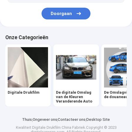
Doorgaan
Onze Categorieën
Digitale Drukfilm
De digitale Omslag
De Omslagviny
van de Kleuren
de douaneaut
Veranderende Auto
Thuis
Ongeveer ons
Contacteer ons
Desktop Site
Kwaliteit
Digitale Drukfilm
China Fabriek.Copyright © 2023
digitalcarwrap.com. All Rights Reserved.