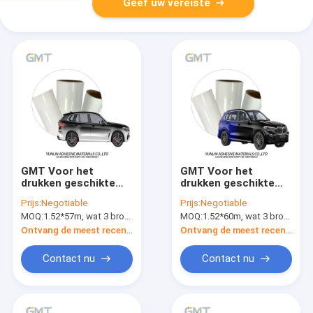
Geef uw vereiste
GMT Voor het
GMT Voor het
drukken geschikte
drukken geschikte
Vinylgredient in
Vinylgredient in de
Prijs:
Negotiable
Prijs:
Negotiable
zwart-witte Film
blauwe en zwarte
MOQ:
1.52*57m, wat 3 broodjes van 1.52*19m betekent
MOQ:
1.52*60m, wat 3 broodjes van 1.52*20m betekent
1.52m van pvc van de
Digitale Omslag
Autoomslag Vinyl het
Vinyl160g 1.52m van
Ontvang de meest recente Prijs
Ontvang de meest recente Prijs
Polymere Substituut
de Drukauto
van 160g aan MPI
Polymeer Substituut
Contact nu
Contact nu
1105
aan MPI 1105