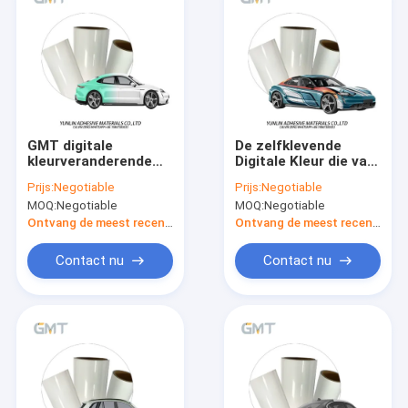
GMT digitale
De zelfklevende
kleurveranderende
Digitale Kleur die van
wrap 80 micron
de Autoomslag
Prijs:
Negotiable
Prijs:
Negotiable
verwijderbare
Monomeric Polymere
MOQ:
Negotiable
MOQ:
Negotiable
autoprint
Verwijderbare
Autofilm veranderen
Ontvang de meest recente Prijs
Ontvang de meest recente Prijs
Contact nu
Contact nu
Thuis
Producten
Over ons