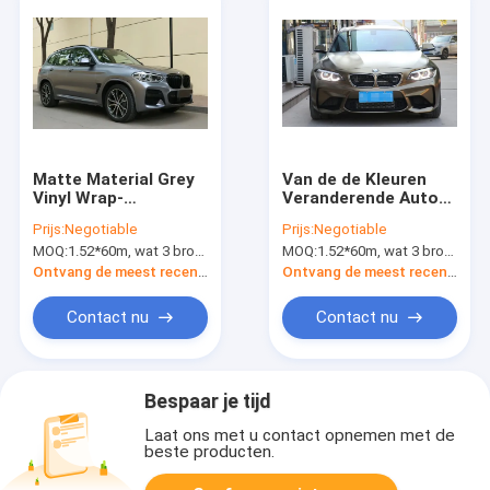
Matte Material Grey
Van de de Kleuren
Vinyl Wrap-
Veranderende Auto
Automateriaal, de
van pvc van de
Prijs:
Negotiable
Prijs:
Negotiable
Vinylomslag van
nachtengel Digitale
MOQ:
1.52*60m, wat 3 broodjes van 1.52*20m betekent
MOQ:
1.52*60m, wat 3 broodjes van 1.52*20m betekent
80micron
van de Omslag
Vinylbmw het
Ontvang de meest recente Prijs
Ontvang de meest recente Prijs
Voertuigomslag
Contact nu
Contact nu
Bespaar je tijd
Laat ons met u contact opnemen met de
beste producten.