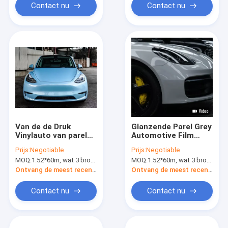
Zwarte Rode Auto
Voertuigomslagen
Contact nu
Contact nu
Film 60“ MPI 1105
aan MPI 1105
Van de de Druk
Glanzende Parel Grey
Vinylauto van parel
Automotive Film
Blauwe Tesla de
Wrap voor om het
Prijs:
Negotiable
Prijs:
Negotiable
Omslagiso SGS
even welk Automodel
MOQ:
1.52*60m, wat 3 broodjes van 1.52*20m betekent
MOQ:
1.52*60m, wat 3 broodjes van 1.52*20m betekent
Goedkeuring
Ontvang de meest recente Prijs
Ontvang de meest recente Prijs
Contact nu
Contact nu