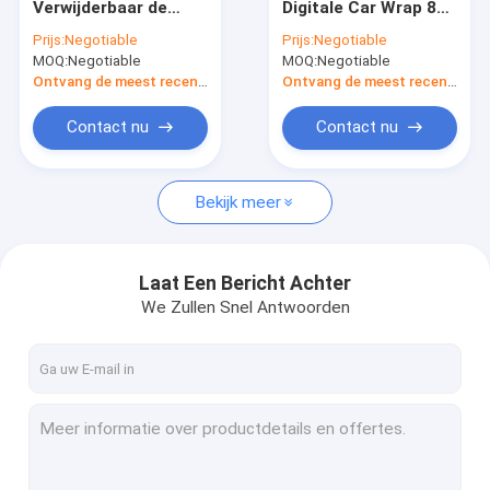
Verwijderbaar de
Digitale Car Wrap 80
Bellen Vrij
micron / 50 micron
Prijs:
Negotiable
Prijs:
Negotiable
Monomeric Polymeer
Dikte
MOQ:
Negotiable
MOQ:
Negotiable
Gegoten pvc van de
Autoomslag
Ontvang de meest recente Prijs
Ontvang de meest recente Prijs
Contact nu
Contact nu
Bekijk meer
Laat Een Bericht Achter
We Zullen Snel Antwoorden