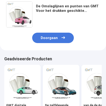
De Omslaglijnen en punten van GMT
Voor het drukken geschikte
Vinyl85micron Polymere Plastic in
wit en roze Patroonsubstituut aan
MPI 1105
Doorgaan
Geadviseerde Producten
GMT digitale
De zelfklevende
van de de Auto