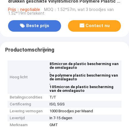
drukken geschikte Vinyl85micron Polymere Plastic in
wit en roze Patroonsubstituut aan MPI 1105
Prijs：negotiable
MOQ：1.52*57m, wat 3 broodjes van
1.52*19m betekent
Beste prijs
Contact nu
Productomschrijving
85micron de plastic bescherming van
de omslagauto
,
De polymere plastic bescherming van
Hoog licht
de omslagauto
,
105micron de plastic bescherming
van de omslagauto
Betalingscondities
T/T
Certificering
ISO, SGS
Levering vermogen
1000 Broodjes per Maand
Levertijd
In 7-15 dagen
Merknaam
GMT