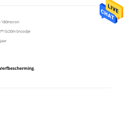
-180micron
2*15/20m broodje
 jaar
 Verfbescherming
,