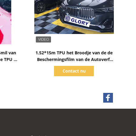
Toon details
5mil van
1.52*15m TPU het Broodje van de de
se TPU de
Beschermingsfilm van de Autoverf,
SGS Automobiel Beschermende Film
Contact nu