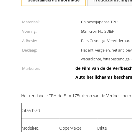
Materiaal:
Chinese/Japanse TPU
Voering:
50micron HUISDIER
Adhesie:
Pers Gevoelige Verwijderbare
Deklaag:
Het anti vergelen, het anti bev
waterdichte, hittebestendige,
de Film van de de Verfbes
Markeren:
Auto het lichaams bescher
Het rendabele TPH-de Film 175micron van de Verfbeschermi
Citaatblad
ModelNo.
Oppervlakte
Dikte