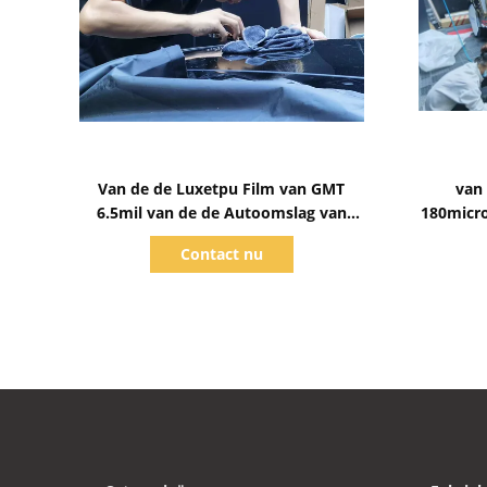
Toon details
Van de de Luxetpu Film van GMT
van 
6.5mil van de de Autoomslag van
180micro
Janpanese van de de
SGS
Contact nu
Beschermingsfilm van de de Verf
Zelfklevende Bescherming Film
1.52*15m