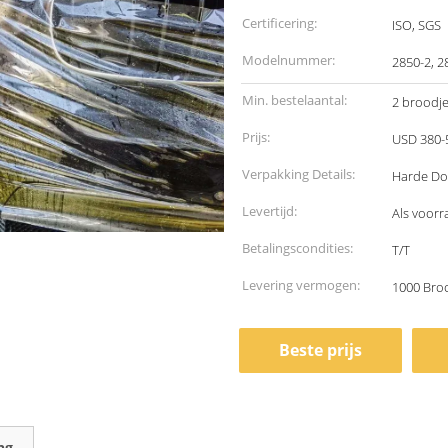
Certificering:
ISO, SGS
Modelnummer:
2850-2, 2
Min. bestelaantal:
2 broodj
Prijs:
USD 380-5
Verpakking Details:
Harde Do
Levertijd:
Als voorr
Betalingscondities:
T/T
Levering vermogen:
1000 Bro
Beste prijs
ng