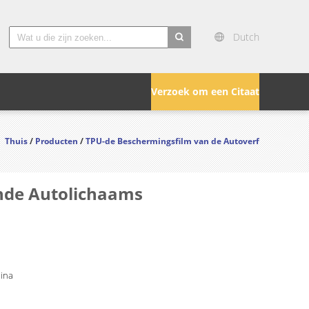
Dutch
search
Verzoek om een Citaat
Thuis
/
Producten
/
TPU-de Beschermingsfilm van de Autoverf
ende Autolichaams
hina