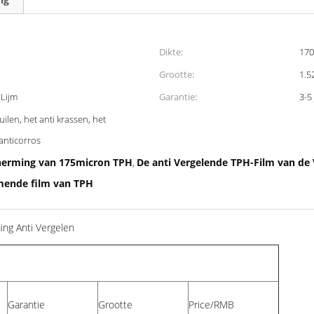
Dikte:
170
Grootte:
1.5
 Lijm
Garantie:
3-5
uilen, het anti krassen, het
 anticorros
cherming van 175micron TPH
De anti Vergelende TPH-Film van de
,
mende film van TPH
ng Anti Vergelen
Garantie
Grootte
Price/RMB