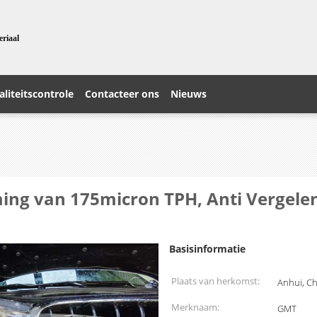
eriaal
liteitscontrole
Contacteer ons
Nieuws
ming van 175micron TPH, Anti Vergel
Basisinformatie
Plaats van herkomst:
Anhui, C
Merknaam:
GMT