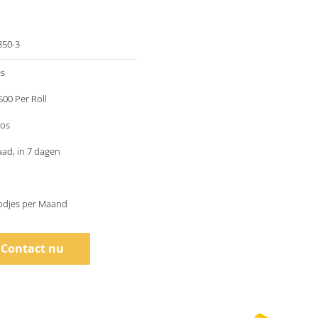
850-3
es
00 Per Roll
os
aad, in 7 dagen
odjes per Maand
Contact nu