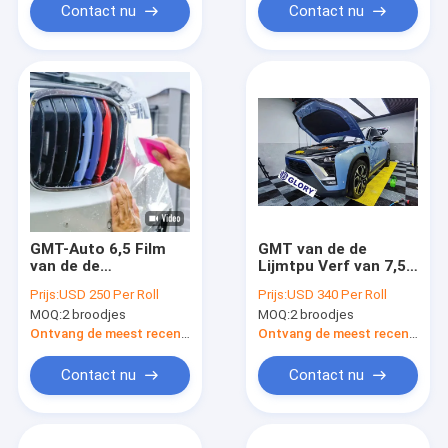
Contact nu
Contact nu
GMT-Auto 6,5 Film
GMT van de de
van de de
Lijmtpu Verf van 7,5
Verfbescherming van
mil Klassieke
Prijs:
USD 250 Per Roll
Prijs:
USD 340 Per Roll
mil PPF de Klassieke
Verwijderbare de
MOQ:
2 broodjes
MOQ:
2 broodjes
TPU, Transparante
Beschermingsfilm,
de Beschermingsfilm
ISO-SGS de
Ontvang de meest recente Prijs
Ontvang de meest recente Prijs
van het Autolichaam
Omslagfilm van het
Autolichaam
Contact nu
Contact nu