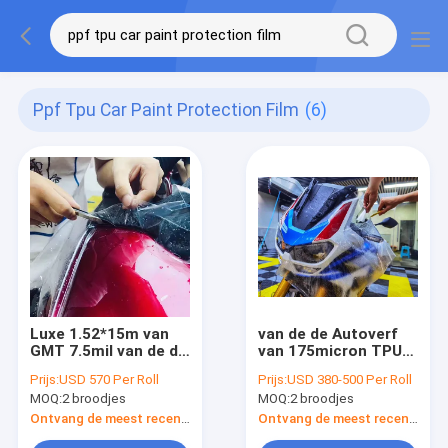
Ppf Tpu Car Paint Protection Film
(6)
Luxe 1.52*15m van
van de de Autoverf
GMT 7.5mil van de de
van 175micron TPU
Autoverf van
de Beschermingsfilm,
Prijs:
USD 570 Per Roll
Prijs:
USD 380-500 Per Roll
Janpanese TPU de
5 Jaar van PPF de
MOQ:
2 broodjes
MOQ:
2 broodjes
Beschermingsfilm
Vinylomslag
Ontvang de meest recente Prijs
Ontvang de meest recente Prijs