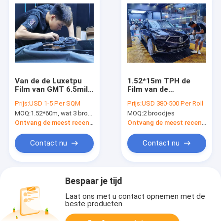
Van de de Luxetpu
1.52*15m TPH de
Film van GMT 6.5mil
Film van de
van de de
Verfbescherming, de
Prijs:
USD 1-5 Per SQM
Prijs:
USD 380-500 Per Roll
Autoomslag van
Autoomslag van de
MOQ:
1.52*60m, wat 3 broodjes van 1.52*20m betekent
MOQ:
2 broodjes
Janpanese van de de
60 Duim Antikras
Beschermingsfilm
Ontvang de meest recente Prijs
Ontvang de meest recente Prijs
van de de Verf
Zelfklevende
Contact nu
Contact nu
Bescherming Film
1.52*15m
Bespaar je tijd
Laat ons met u contact opnemen met de
beste producten.