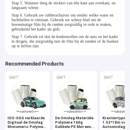
Stap 5. Wanneer deeg de stickers van één kant aan overkant, en
langzaam scheur.
Stap 6. Gebruik uw rubberschuiver om eender welke water en
luchtbellen te ontslaan. Gebruik uw scherp blad om de
bovenmatige film bij de randen zorgvuldig in orde te maken,
gebruikend het kader als gids.
Stap 7. Gebruik tot slot de keukenrollen om de auto en het kader
te drogen, die zorgvuldig niet de film bij de randen of de hoeken
op te heffen zijn.
Recommended Products
ISO-SGS verklaarde
De Omslag Materiële
Krantentype F
Digitaal de Omslag
Polymere 160g
1.52*18m van 
Monomeric Polymeer
Dubbele PE Met een
Autoomslag