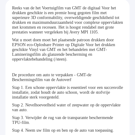
Reeks van de het Voertuigfilm van GMT de digitaal Voor het
drukken geschikte is een premie hoog gegoten film met
superieure 3D conformability, overweldigende geschiktheid tot
drukken en maximumduurzaamheid voor complexe oppervlakten
met krommen en recessen. Het is hoogst rendabel met grote
prestaties wanneer vergeleken bij Avery MPI 1105.
Wat u moet doen moet het plaatsende patroon drukken door
EPSON eco-Oplosbare Printer op Digitale Voor het drukken
geschikte Vinyl van GMT en het behandelen met GMT-
Lamineringsfilm als glanzende bescherming en
oppervlaktebehandeling (/steen).
De procedure om auto te verpakken - GMT-de
Beschermingsfilm van de Autoverf
Stap 1. Een schone oppervlakte is essentieel voor een succesvolle
installatie, zodat houdt de auto schoon, wordt de stofvrije
installatie sterk voorgesteld.
Stap 2. Nevelhoeveelheid water of zeepwater op de oppervlakte
van auto.
Stap 3. Verwijder de rug van de transparante beschermende
TPU-film.
Stap 4. Neem uw film op en ben op de auto van toepassing.