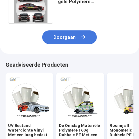
gele Polymere
Automobielfilmomslag Matte
Surface Printed
Doorgaan
Geadviseerde Producten
UV Bestand
De Omslag Materiële
Roomijs II
Waterdichte Vinyl
Polymere 160g
Monomeric 16
Met een laag bedekt
Dubbele PE Met een
Dubbele PE Me