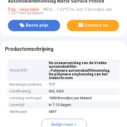
Automobielfilmomslag Matte Surface Printed
Prijs：negotiable
MOQ：1.52*57m, wat 3 broodjes van
1.52*19m betekent
Beste prijs
Contact nu
Productomschrijving
De oceaanomslag van de Vredes
automobielfilm
Hoog licht
,
,
Polymere automobielfilmomslag
De polymere vinylomslag van het
steenchroom
Betalingscondities
T/T
Certificering
ISO, SGS
Levering vermogen
1000 Broodjes per Maand
Levertijd
In 7-15 dagen
Merknaam
GMT
Bekijk meer