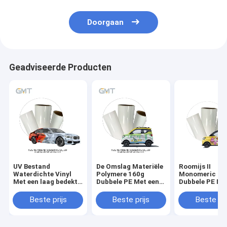
Doorgaan
Geadviseerde Producten
UV Bestand
De Omslag Materiële
Roomijs II
Waterdichte Vinyl
Polymere 160g
Monomeric 16
Met een laag bedekt
Dubbele PE Met een
Dubbele PE Me
het Broodjes Vinyl
laag bedekte Voering
laag bedekte V
Monomeric 160g
van de Wulings
GMT van de Vo
Beste prijs
Beste prijs
Beste pri
Dubbele PE van de
Automobiel
drukken gesch
Autoomslag
Vinylauto
Auto de Vinyl