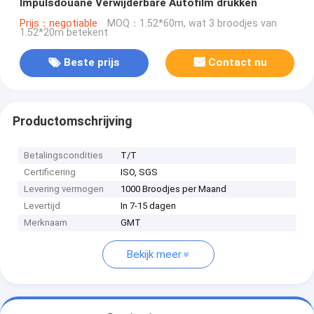
Impulsdouane Verwijderbare Autofilm drukken
Prijs：negotiable
MOQ：1.52*60m, wat 3 broodjes van
1.52*20m betekent
Beste prijs
Contact nu
Productomschrijving
Betalingscondities
T/T
Certificering
ISO, SGS
Levering vermogen
1000 Broodjes per Maand
Levertijd
In 7-15 dagen
Merknaam
GMT
Bekijk meer