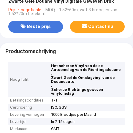
Zwarte Gele Douane Vinyl Digitale Geweven Druk
Prijs：negotiable
MOQ：1.52*60m, wat 3 broodjes van
1.52*20m betekent
Beste prijs
Contact nu
Productomschrijving
Het scherpe Vinyl van de de
Autoomslag van de Richtingsdouane
,
Zwart Geel de Omslagvinyl van de
Hoog licht
Douaneauto
,
Scherpe Richtings geweven
vinylomslag
Betalingscondities
T/T
Certificering
ISO, SGS
Levering vermogen
1000 Broodjes per Maand
Levertijd
In 7-15 dagen
Merknaam
GMT