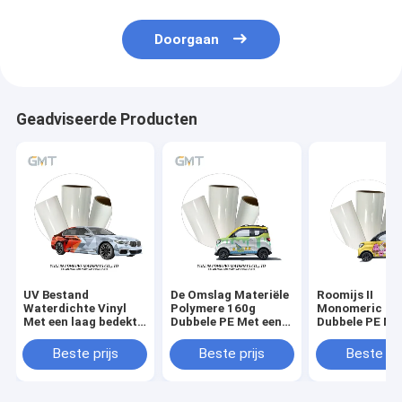
Doorgaan
Geadviseerde Producten
UV Bestand
De Omslag Materiële
Roomijs II
Waterdichte Vinyl
Polymere 160g
Monomeric 16
Met een laag bedekt
Dubbele PE Met een
Dubbele PE Me
het Broodjes Vinyl
laag bedekte Voering
laag bedekte V
Monomeric 160g
van de Wulings
GMT van de Vo
Beste prijs
Beste prijs
Beste pri
Dubbele PE van de
Automobiel
drukken gesch
Autoomslag
Vinylauto
Auto de Vinyl