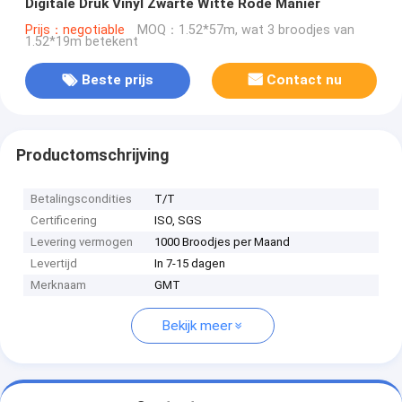
Digitale Druk Vinyl Zwarte Witte Rode Manier
Prijs：negotiable
MOQ：1.52*57m, wat 3 broodjes van
1.52*19m betekent
Beste prijs
Contact nu
Productomschrijving
Betalingscondities
T/T
Certificering
ISO, SGS
Levering vermogen
1000 Broodjes per Maand
Levertijd
In 7-15 dagen
Merknaam
GMT
Bekijk meer