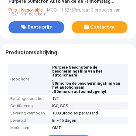
Purpere 50micron Auto van de de Filmomslag
VinylVrije Luchtbel
Prijs：Negotiable
MOQ：1.52*57m, wat 3 broodjes van
1.52*19m betekent
Beste prijs
Contact nu
Productomschrijving
Purpere Geschotene de
beschermingsfilm van het
autolichaam
Hoog licht
,
50micron de beschermingsfilm van
het autolichaam
,
50micron autoomslagvinyl
Betalingscondities
T/T
Certificering
ISO, SGS
Levering vermogen
1000 Broodjes per Maand
Levertijd
In 7-15 dagen
Merknaam
GMT