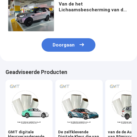
Van de het
Lichaamsbescherming van de
parel de Purpere 50micron
Auto van de de Filmomslag
VinylVrije Luchtbel
Doorgaan
Geadviseerde Producten
GMT digitale
De zelfklevende
van de de Auto
kleurveranderende
Digitale Kleur die van
van 80micron