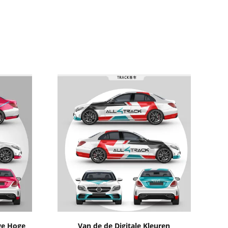
Toon details
we Hoge
Van de de Digitale Kleuren