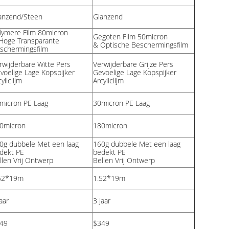
anzend/Steen
Glanzend
lymere Film 80micron
Gegoten Film 50micron
Hoge Transparante
& Optische Beschermingsfilm
schermingsfilm
rwijderbare
Witte
Pers
Verwijderbare
Grijze
Pers
voelige Lage Kopspijker
Gevoelige Lage Kopspijker
yliclijm
Arcyliclijm
micron PE Laag
30micron PE Laag
0micron
180micron
0g dubbele Met een laag
160g dubbele Met een laag
dekt PE
bedekt PE
llen Vrij Ontwerp
Bellen Vrij Ontwerp
52*19m
1.52*19m
aar
3 jaar
49
$349