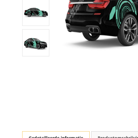
Gedetailleerde informatie
Productomschrijvi