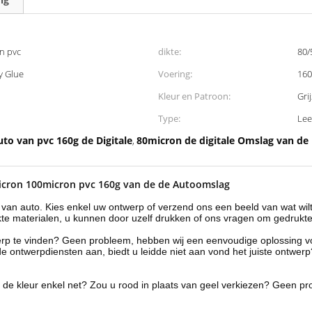
n pvc
dikte:
80/
y Glue
Voering:
160
Kleur en Patroon:
Gri
Type:
Lee
to van pvc 160g de Digitale
80micron de digitale Omslag van de
,
0micron 100micron pvc 160g van de de Autoomslag
van auto. Kies enkel uw ontwerp of verzend ons een beeld van wat wil
te materialen, u kunnen door uzelf drukken of ons vragen om gedrukte
rp te vinden? Geen probleem, hebben wij een eenvoudige oplossing vo
de ontwerpdiensten aan, biedt u leidde niet aan vond het juiste ontwe
e kleur enkel net? Zou u rood in plaats van geel verkiezen? Geen prob