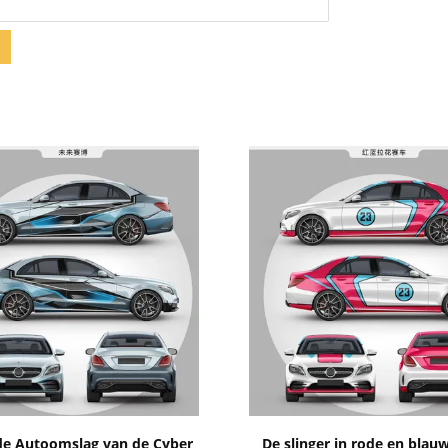
Toon details
Toon details
de Autoomslag van de Cyber
De slinger in rode en blau