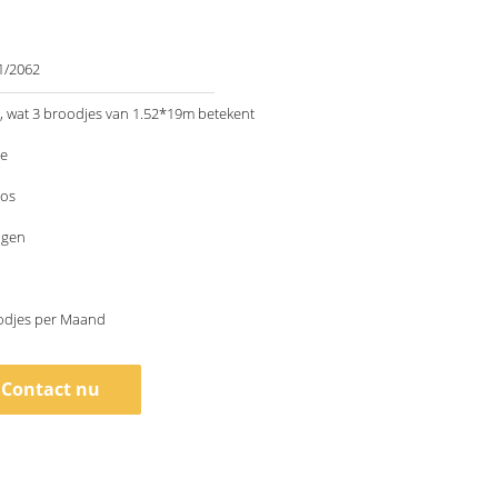
1/2062
 wat 3 broodjes van 1.52*19m betekent
le
os
agen
odjes per Maand
Contact nu