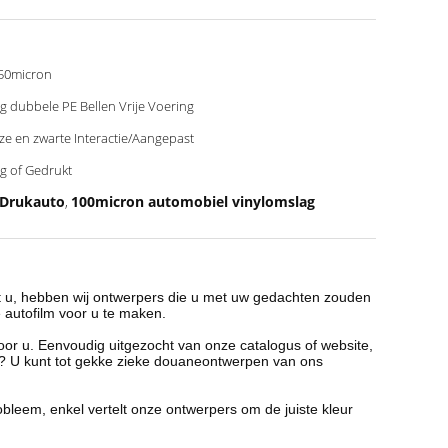
50micron
g dubbele PE Bellen Vrije Voering
jze en zwarte Interactie/Aangepast
g of Gedrukt
 Drukauto
100micron automobiel vinylomslag
,
t u, hebben wij ontwerpers die u met uw gedachten zouden
 autofilm voor u te maken.
or u. Eenvoudig uitgezocht van onze catalogus of website,
rp? U kunt tot gekke zieke douaneontwerpen van ons
leem, enkel vertelt onze ontwerpers om de juiste kleur