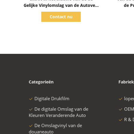
Gelijke Vinylomslag van de Autoverf
de Pu
Helen van pvc Polymere Materiële
Gedru
Contact nu
Zelf
Categorieën
Fabriek
Digitale Drukfilm
lope
De digitale Omslag van de
OEM
Kleuren Veranderende Auto
R & 
De Omslagvinyl van de
douaneauto