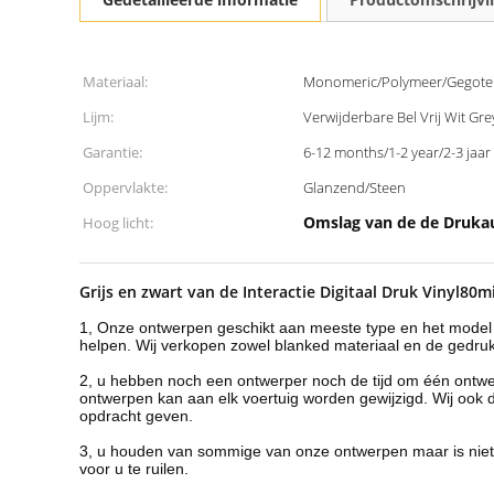
Materiaal:
Monomeric/Polymeer/Gegote
Lijm:
Verwijderbare Bel Vrij Wit Gre
Garantie:
6-12 months/1-2 year/2-3 jaar
Oppervlakte:
Glanzend/Steen
Omslag van de de Drukau
Hoog licht:
Grijs en zwart van de Interactie Digitaal Druk Vinyl8
1, Onze ontwerpen geschikt aan meeste type en het model 
helpen. Wij verkopen zowel blanked materiaal en de gedruk
2, u hebben noch een ontwerper noch de tijd om één ontwe
ontwerpen kan aan elk voertuig worden gewijzigd. Wij ook 
opdracht geven.
3, u houden van sommige van onze ontwerpen maar is niet d
voor u te ruilen.