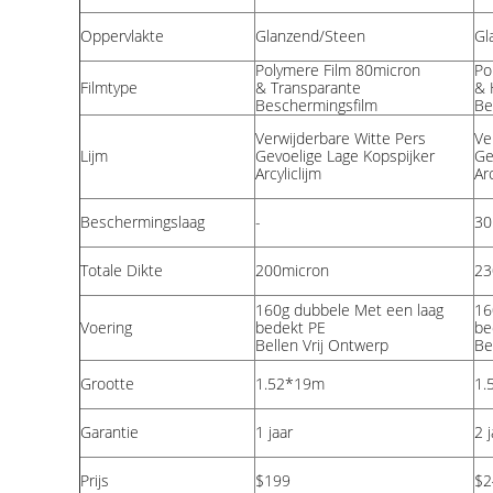
Oppervlakte
Glanzend/Steen
Gl
Polymere Film 80micron
Po
Filmtype
& Transparante
& 
Beschermingsfilm
Be
Verwijderbare
Witte
Pers
Ve
Lijm
Gevoelige Lage Kopspijker
Ge
Arcyliclijm
Arc
Beschermingslaag
-
30
Totale Dikte
200micron
23
160g dubbele Met een laag
16
Voering
bedekt PE
be
Bellen Vrij Ontwerp
Be
Grootte
1.52*19m
1.
Garantie
1 jaar
2 j
Prijs
$199
$2