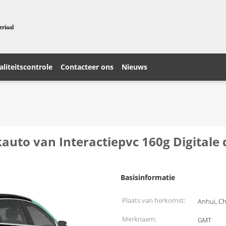
eriaal
liteitscontrole
Contacteer ons
Nieuws
kauto van Interactiepvc 160g Digital
Basisinformatie
Plaats van herkomst:
Anhui, C
Merknaam:
GMT