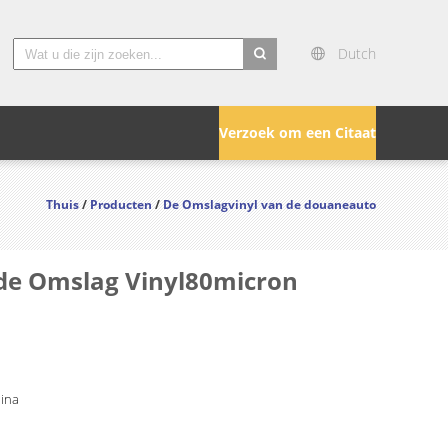
Dutch
search
Verzoek om een Citaat
Thuis
/
Producten
/
De Omslagvinyl van de douaneauto
e de Omslag Vinyl80micron
hina