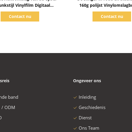
nkstijl Vinylfilm Digitaal
160g polijst Vinylomslagb
kt Glanzend Matte Surface
1.52*20m het Vrije Vinyl 
Contact nu
Contact nu
Groottebel
sreis
Ongeveer ons
nde band
Inleiding
 / ODM
Geschiedenis
D
Dienst
Ons Team