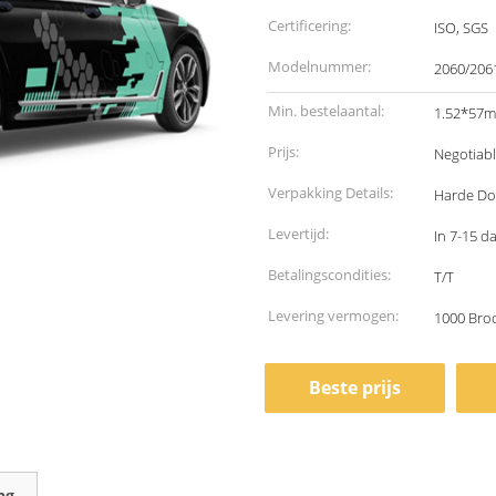
Certificering:
ISO, SGS
Modelnummer:
2060/206
Min. bestelaantal:
1.52*57m,
Prijs:
Negotiab
Verpakking Details:
Harde Do
Levertijd:
In 7-15 d
Betalingscondities:
T/T
Levering vermogen:
1000 Bro
Beste prijs
ng