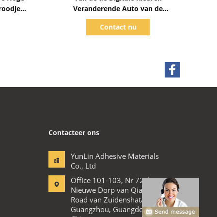
roodje
Veranderende Auto van de
van de
AllTrackraceauto Vermeld de Omslag
Contact nu
Verwijderbare SGS
Contacteer ons
YunLin Adhesive Materials
Co., Ltd
Office 101-103, Nr 72, het
Nieuwe Dorp van QiaoLe,
Road van Zuidenshatai,
Guangzhou, Guangdong,