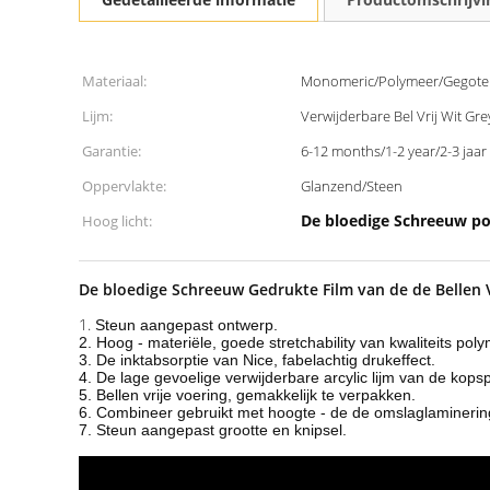
Materiaal:
Monomeric/Polymeer/Gegote
Lijm:
Verwijderbare Bel Vrij Wit Gre
Garantie:
6-12 months/1-2 year/2-3 jaar
Oppervlakte:
Glanzend/Steen
De bloedige Schreeuw pol
Hoog licht:
De bloedige Schreeuw Gedrukte Film van de de Bellen 
1.
Steun aangepast ontwerp.
2. Hoog - materiële, goede stretchability van kwaliteits po
3. De inktabsorptie van Nice, fabelachtig drukeffect.
4. De lage gevoelige verwijderbare arcylic lijm van de kops
5. Bellen vrije voering, gemakkelijk te verpakken.
6. Combineer gebruikt met hoogte - de de omslaglaminering
7. Steun aangepast grootte en knipsel.