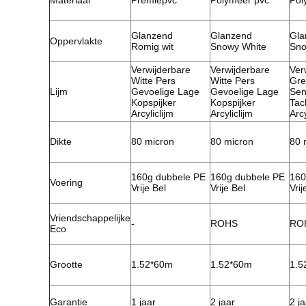
Materiaal
Premiepvc
Polymeer pvc
Pol
Glanzend
Glanzend
Gla
Oppervlakte
Romig wit
Snowy White
Sno
Verwijderbare
Verwijderbare
Ver
Witte Pers
Witte Pers
Gre
Lijm
Gevoelige Lage
Gevoelige Lage
Sen
Kopspijker
Kopspijker
Tac
Arcyliclijm
Arcyliclijm
Arcy
Dikte
80 micron
80 micron
80 
160g dubbele PE
160g dubbele PE
160
Voering
Vrije Bel
Vrije Bel
Vrij
Vriendschappelijke
-
ROHS
RO
Eco
Grootte
1.52*60m
1.52*60m
1.5
Garantie
1 jaar
2 jaar
2 ja