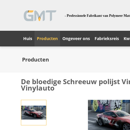
- Professionele Fabrikant van Polymeer Mat
Huis
Producten
Ongeveer ons
Fabrieksreis
Kwa
Producten
De bloedige Schreeuw polijst V
Vinylauto