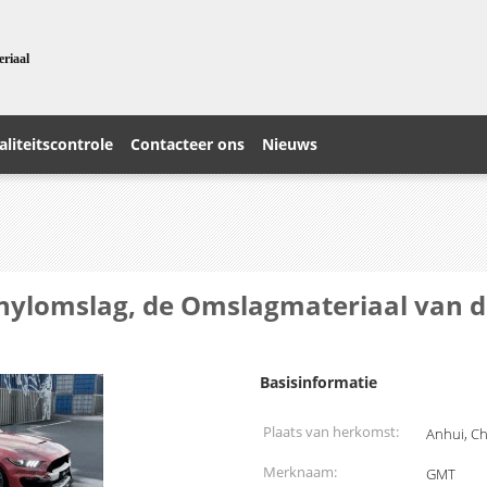
eriaal
liteitscontrole
Contacteer ons
Nieuws
inylomslag, de Omslagmateriaal van d
Basisinformatie
Plaats van herkomst:
Anhui, C
Merknaam:
GMT