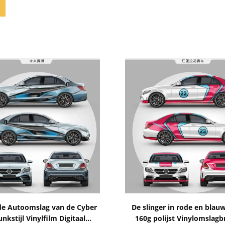
Toon details
Toon details
de Autoomslag van de Cyber
De slinger in rode en blau
nkstijl Vinylfilm Digitaal
160g polijst Vinylomslagb