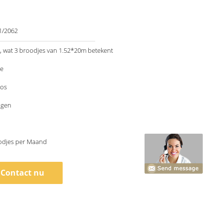
1/2062
 wat 3 broodjes van 1.52*20m betekent
le
os
agen
odjes per Maand
Contact nu