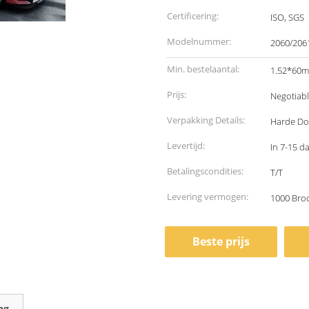
Certificering:
ISO, SGS
Modelnummer:
2060/206
Min. bestelaantal:
1.52*60m,
Prijs:
Negotiab
Verpakking Details:
Harde Do
Levertijd:
In 7-15 d
Betalingscondities:
T/T
Levering vermogen:
1000 Bro
Beste prijs
ng