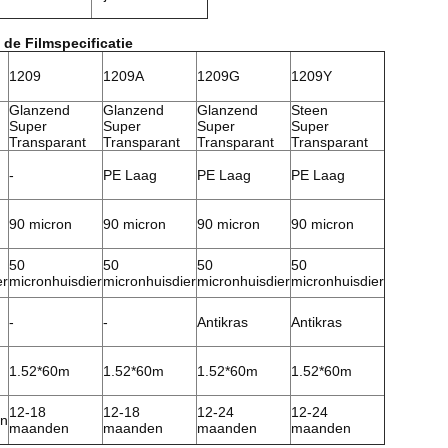
de Filmspecificatie
1209
1209A
1209G
1209Y
Glanzend
Glanzend
Glanzend
Steen
Super
Super
Super
Super
Transparant
Transparant
Transparant
Transparant
-
PE Laag
PE Laag
PE Laag
90 micron
90 micron
90 micron
90 micron
50
50
50
50
er
micronhuisdier
micronhuisdier
micronhuisdier
micronhuisdier
-
-
Antikras
Antikras
1.52*60m
1.52*60m
1.52*60m
1.52*60m
12-18
12-18
12-24
12-24
en
maanden
maanden
maanden
maanden