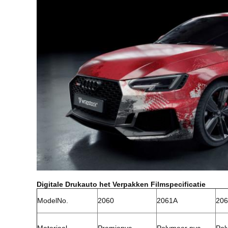
Digitale Drukauto het Verpakken Filmspecificatie
ModelNo.
2060
2061A
20