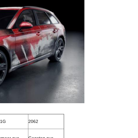
61G
2062