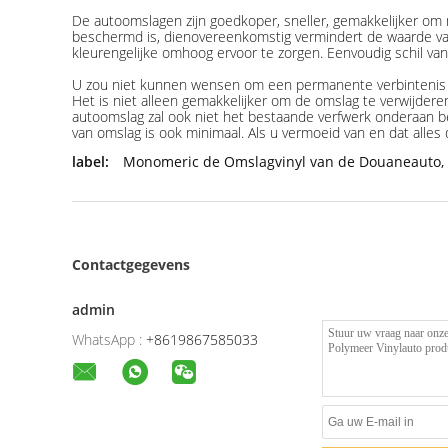
De autoomslagen zijn goedkoper, sneller, gemakkelijker om
beschermd is, dienovereenkomstig vermindert de waarde van 
kleurengelijke omhoog ervoor te zorgen. Eenvoudig schil van
U zou niet kunnen wensen om een permanente verbintenis aan
Het is niet alleen gemakkelijker om de omslag te verwijderen 
autoomslag zal ook niet het bestaande verfwerk onderaan be
van omslag is ook minimaal. Als u vermoeid van en dat alles
label:
Monomeric de Omslagvinyl van de Douaneauto
,
Contactgegevens
admin
WhatsApp :
+8619867585033