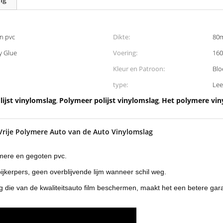
n pvc
Dikte:
80m
y Glue
Voering:
160
Kleur en Patroon:
Blo
type:
Lee
ijst vinylomslag
Polymeer polijst vinylomslag
Het polymere vin
,
,
Vrije Polymere Auto van de Auto Vinylomslag
lymere en gegoten pvc.
pijkerpers, geen overblijvende lijm wanneer schil weg.
 die van de kwaliteitsauto film beschermen, maakt het een betere gara