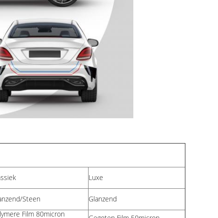
assiek
Luxe
anzend/Steen
Glanzend
lymere Film 80micron
Gegoten Film 50micron