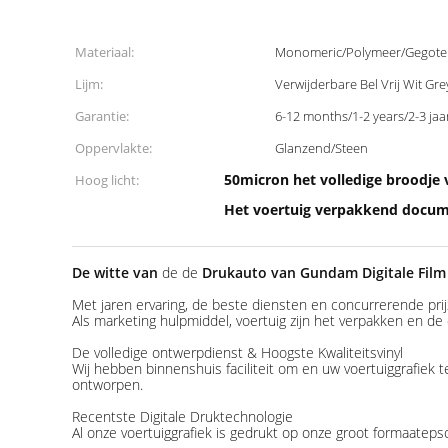
Materiaal:
Monomeric/Polymeer/Gegote
Lijm:
Verwijderbare Bel Vrij Wit Gre
Garantie:
6-12 months/1-2 years/2-3 jaa
Oppervlakte:
Glanzend/Steen
50micron het volledige broodje
Hoog licht:
Het voertuig verpakkend docu
De witte van
de de
Drukauto van Gundam Digitale Film
Met jaren ervaring, de beste diensten en concurrerende pri
Als marketing hulpmiddel, voertuig zijn het verpakken en de
De volledige ontwerpdienst & Hoogste Kwaliteitsvinyl
Wij hebben binnenshuis faciliteit om en uw voertuiggrafiek
ontworpen.
Recentste Digitale Druktechnologie
Al onze voertuiggrafiek is gedrukt op onze groot formaateps