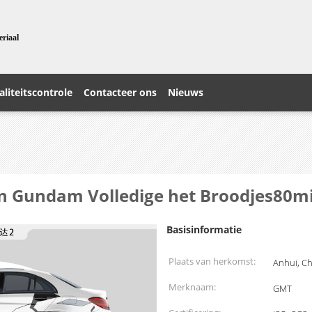
eriaal
liteitscontrole
Contacteer ons
Nieuws
n Gundam Volledige het Broodjes80m
Basisinformatie
Plaats van herkomst:
Anhui, C
Merknaam:
GMT