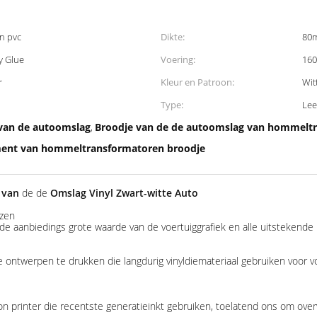
n pvc
Dikte:
80m
y Glue
Voering:
160
r
Kleur en Patroon:
Wit
Type:
Lee
 van de autoomslag
Broodje van de de autoomslag van hommeltr
,
ment van hommeltransformatoren broodje
 van
de de
Omslag Vinyl Zwart-witte Auto
jzen
 de aanbiedings grote waarde van de voertuiggrafiek en alle uitstekend
 te ontwerpen te drukken die langdurig vinyldiemateriaal gebruiken voo
on printer die recentste generatieinkt gebruiken, toelatend ons om ove