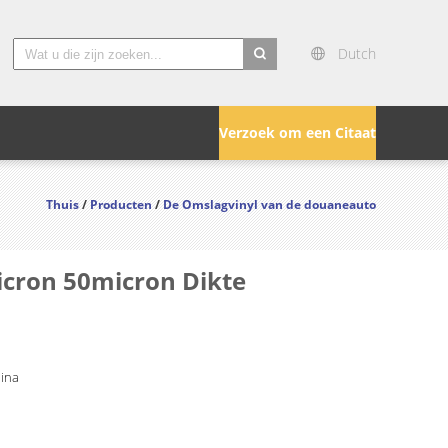
Dutch
search
Verzoek om een Citaat
Thuis
/
Producten
/
De Omslagvinyl van de douaneauto
icron 50micron Dikte
hina