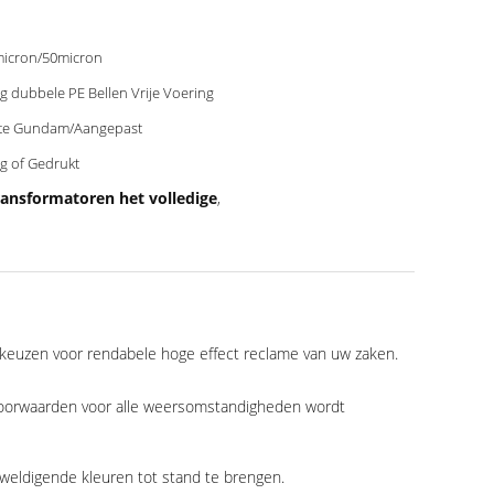
icron/50micron
g dubbele PE Bellen Vrije Voering
te Gundam/Aangepast
g of Gedrukt
ansformatoren het volledige
,
e keuzen voor rendabele hoge effect reclame van uw zaken.
r voorwaarden voor alle weersomstandigheden wordt
rweldigende kleuren tot stand te brengen.