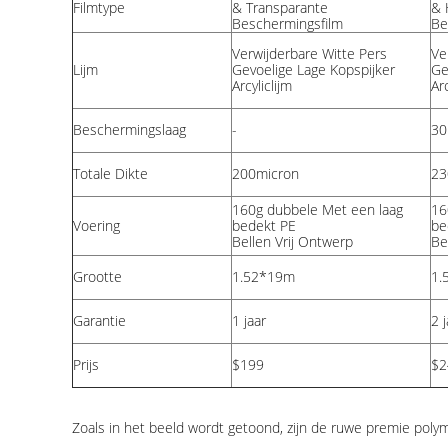
Filmtype
& Transparante
& 
Beschermingsfilm
Be
Verwijderbare
Witte
Pers
Ve
Lijm
Gevoelige Lage Kopspijker
Ge
Arcyliclijm
Arc
Beschermingslaag
-
30
Totale Dikte
200micron
23
160g dubbele Met een laag
16
Voering
bedekt PE
be
Bellen Vrij Ontwerp
Be
Grootte
1.52*19m
1.
Garantie
1 jaar
2 j
Prijs
$199
$2
Zoals in het beeld wordt getoond, zijn de ruwe premie poly