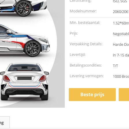
Certificering:
ISO, SGS
Modelnummer:
2060/206
Min. bestelaantal:
1.52*60m,
Prijs:
Negotiab
Verpakking Details:
Harde Do
Levertijd:
In 7-15 d
Betalingscondities:
T/T
Levering vermogen:
1000 Bro
Beste prijs
ng