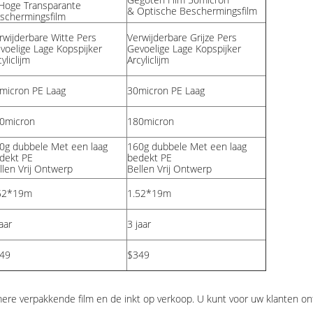
Hoge Transparante
& Optische Beschermingsfilm
schermingsfilm
rwijderbare
Witte
Pers
Verwijderbare
Grijze
Pers
voelige Lage Kopspijker
Gevoelige Lage Kopspijker
yliclijm
Arcyliclijm
micron PE Laag
30micron PE Laag
0micron
180micron
0g dubbele Met een laag
160g dubbele Met een laag
dekt PE
bedekt PE
llen Vrij Ontwerp
Bellen Vrij Ontwerp
52*19m
1.52*19m
aar
3 jaar
49
$349
mere verpakkende film en de inkt op verkoop. U kunt voor uw klanten o