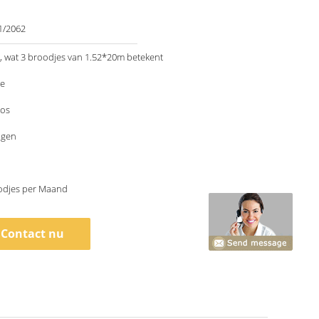
1/2062
 wat 3 broodjes van 1.52*20m betekent
le
os
agen
odjes per Maand
Contact nu