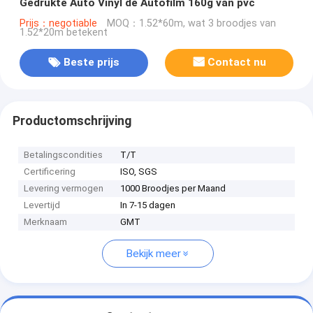
Gedrukte Auto Vinyl de Autofilm 160g van pvc
Prijs：negotiable
MOQ：1.52*60m, wat 3 broodjes van
1.52*20m betekent
Beste prijs
Contact nu
Productomschrijving
Betalingscondities
T/T
Certificering
ISO, SGS
Levering vermogen
1000 Broodjes per Maand
Levertijd
In 7-15 dagen
Merknaam
GMT
Bekijk meer