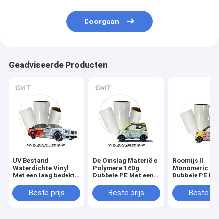
Doorgaan
Geadviseerde Producten
UV Bestand
De Omslag Materiële
Roomijs II
Waterdichte Vinyl
Polymere 160g
Monomeric 16
Met een laag bedekt
Dubbele PE Met een
Dubbele PE Me
het Broodjes Vinyl
laag bedekte Voering
laag bedekte V
Monomeric 160g
van de Wulings
GMT van de Vo
Beste prijs
Beste prijs
Beste pri
Dubbele PE van de
Automobiel
drukken gesch
Autoomslag
Vinylauto
Auto de Vinyl