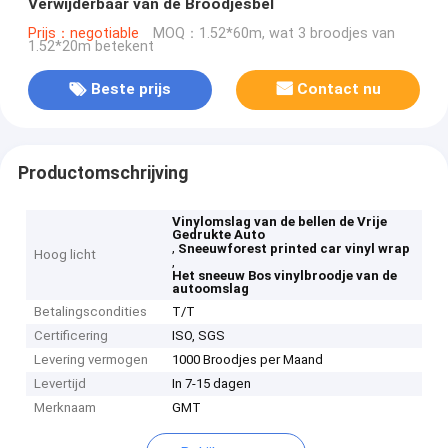
Verwijderbaar van de Broodjesbel
Prijs：negotiable
MOQ：1.52*60m, wat 3 broodjes van
1.52*20m betekent
Beste prijs
Contact nu
Productomschrijving
Vinylomslag van de bellen de Vrije
Gedrukte Auto
,
Sneeuwforest printed car vinyl wrap
Hoog licht
,
Het sneeuw Bos vinylbroodje van de
autoomslag
Betalingscondities
T/T
Certificering
ISO, SGS
Levering vermogen
1000 Broodjes per Maand
Levertijd
In 7-15 dagen
Merknaam
GMT