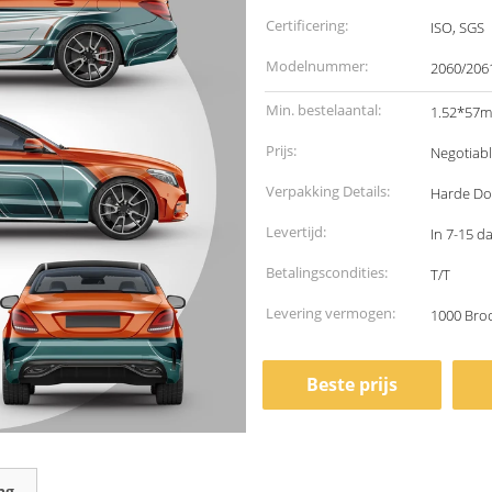
Certificering:
ISO, SGS
Modelnummer:
2060/206
Min. bestelaantal:
1.52*57m,
Prijs:
Negotiab
Verpakking Details:
Harde Do
Levertijd:
In 7-15 d
Betalingscondities:
T/T
Levering vermogen:
1000 Bro
Beste prijs
ng