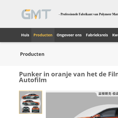
- Professionele Fabrikant van Polymeer Mat
Huis
Producten
Ongeveer ons
Fabrieksreis
Kwa
Producten
Punker in oranje van het de F
Autofilm