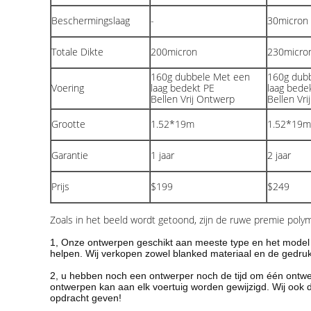
Beschermingslaag
-
30micron 
Totale Dikte
200micron
230micro
160g dubbele Met een
160g dub
Voering
laag bedekt PE
laag bede
Bellen Vrij Ontwerp
Bellen Vr
Grootte
1.52*19m
1.52*19m
Garantie
1 jaar
2 jaar
Prijs
$199
$249
Zoals in het beeld wordt getoond, zijn de ruwe premie poly
1, Onze ontwerpen geschikt aan meeste type en het model 
helpen. Wij verkopen zowel blanked materiaal en de gedruk
2, u hebben noch een ontwerper noch de tijd om één ontwe
ontwerpen kan aan elk voertuig worden gewijzigd. Wij ook 
opdracht geven!