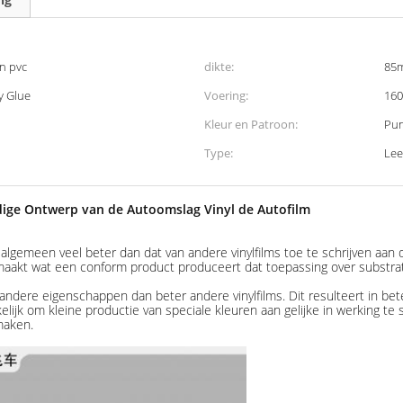
n pvc
dikte:
85m
y Glue
Voering:
160
Kleur en Patroon:
Pun
Type:
Lee
dige Ontwerp van de Autoomslag Vinyl de Autofilm
lgemeen veel beter dan dat van andere vinylfilms toe te schrijven aan
akt wat een conform product produceert dat toepassing over substrat
dere eigenschappen dan beter andere vinylfilms. Dit resulteert in bet
k om kleine productie van speciale kleuren aan gelijke in werking te ste
maken.