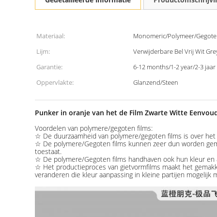
Materiaal:
Monomeric/Polymeer/Gegote
Lijm:
Verwijderbare Bel Vrij Wit Gre
Garantie:
6-12 months/1-2 year/2-3 jaar
Oppervlakte:
Glanzend/Steen
Punker in oranje van het de Film Zwarte Witte Eenvou
Voordelen van polymere/gegoten films:
☆ De duurzaamheid van polymere/gegoten films is over het a
☆ De polymere/Gegoten films kunnen zeer dun worden gema
toestaat.
☆ De polymere/Gegoten films handhaven ook hun kleur en an
☆ Het productieproces van gietvormfilms maakt het gemakkelij
veranderen die kleur aanpassing in kleine partijen mogelijk 