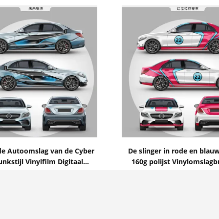
Toon details
Toon details
de Autoomslag van de Cyber
De slinger in rode en blau
nkstijl Vinylfilm Digitaal
160g polijst Vinylomslagb
kt Glanzend Matte Surface
1.52*20m het Vrije Vinyl 
Contact nu
Contact nu
Groottebel