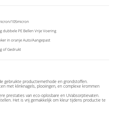
icron/105micron
g dubbele PE Bellen Vrije Voering
ker in oranje Auto/Aangepast
g of Gedrukt
 de gebruikte productiemethode en grondstoffen.
en met klinknagels, plooiingen, en complexe krommen
ere prestaties van eco-oplosbare en UVabsorptievaten.
llen. Het is vrij gemakkelijk om kleur tijdens productie te