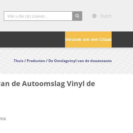
Dutch
search
Verzoek om een Citaat
Thuis
/
Producten
/
De Omslagvinyl van de douaneauto
van de Autoomslag Vinyl de
hina