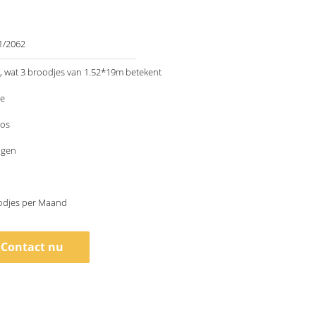
1/2062
 wat 3 broodjes van 1.52*19m betekent
le
os
agen
odjes per Maand
Contact nu