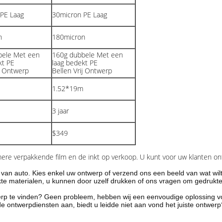
PE Laag
30micron PE Laag
n
180micron
bele Met een
160g dubbele Met een
kt PE
laag bedekt PE
ij Ontwerp
Bellen Vrij Ontwerp
1.52*19m
3 jaar
$349
mere verpakkende film en de inkt op verkoop. U kunt voor uw klanten o
van auto. Kies enkel uw ontwerp of verzend ons een beeld van wat wil
te materialen, u kunnen door uzelf drukken of ons vragen om gedrukte
rp te vinden? Geen probleem, hebben wij een eenvoudige oplossing vo
de ontwerpdiensten aan, biedt u leidde niet aan vond het juiste ontwe