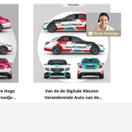
Toon details
we Hoge
Van de de Digitale Kleuren
roodje
Veranderende Auto van de
van de
AllTrackraceauto Vermeld de Omslag
Contact nu
Verwijderbare SGS