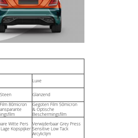
Luxe
/Steen
Glanzend
Film 80micron
Gegoten Film 50micron
ansparante
& Optische
ngsfilm
Beschermingsfilm
bare Witte Pers
Verwijderbaar Grey Press
 Lage Kopspijker
Sensitive Low Tack
Arcyliclijm