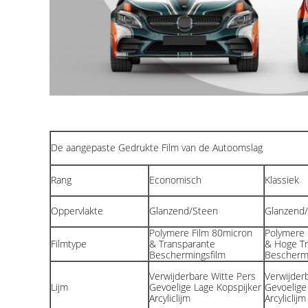
De aangepaste Gedrukte Film van de Autoomslag
Rang
Economisch
Klassiek
Oppervlakte
Glanzend/Steen
Glanzend
Polymere Film 80micron
Polymere 
Filmtype
& Transparante
& Hoge Tr
Beschermingsfilm
Beschermi
Verwijderbare Witte Pers
Verwijder
Lijm
Gevoelige Lage Kopspijker
Gevoelige
Arcyliclijm
Arcyliclijm