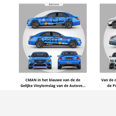
Toon details
CMAN in het blauwe van de de
Van de 
Gelijke Vinylomslag van de Autoverf
de Pu
Helen van pvc Polymere Materiële
Gedru
Contact nu
Zelf