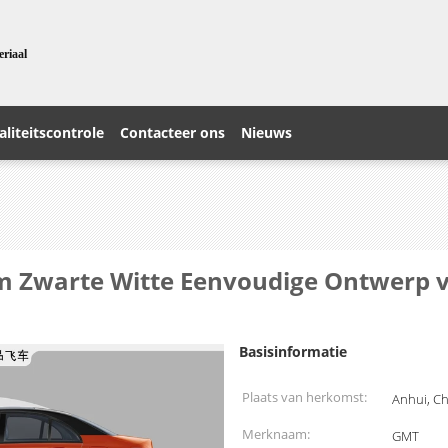
eriaal
liteitscontrole
Contacteer ons
Nieuws
ilm Zwarte Witte Eenvoudige Ontwerp 
Basisinformatie
Plaats van herkomst:
Anhui, C
Merknaam:
GMT