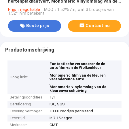
hertenplakkaatverf, Monomeric Vinylomslag van de
Kleurenverschuiving
Prijs：negotiable
MOQ：1.52*57m, wat 3 broodjes van
1.52*19m betekent
Beste prijs
Contact nu
Productomschrijving
Fantastische veranderende de
autofilm van de Wolkenkleur
,
Monomeric film van de kleuren
Hoog licht
veranderende auto
,
Monomeric vinylomslag van de
kleurenverschuiving
Betalingscondities
T/T
Certificering
ISO, SGS
Levering vermogen
1000 Broodjes per Maand
Levertijd
In 7-15 dagen
Merknaam
GMT