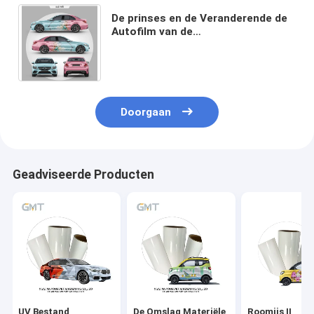
De prinses en de Veranderende de
Autofilm van de
hertenplakkaatverf, Monomeric
Vinylomslag van de
Kleurenverschuiving
Doorgaan
Geadviseerde Producten
UV Bestand
De Omslag Materiële
Roomijs II