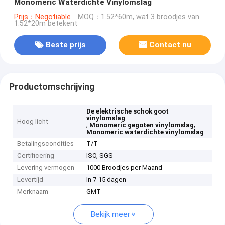
Monomeric Waterdichte Vinylomslag
Prijs：Negotiable
MOQ：1.52*60m, wat 3 broodjes van
1.52*20m betekent
Beste prijs
Contact nu
Productomschrijving
De elektrische schok goot
vinylomslag
Hoog licht
,
,
Monomeric gegoten vinylomslag
Monomeric waterdichte vinylomslag
Betalingscondities
T/T
Certificering
ISO, SGS
Levering vermogen
1000 Broodjes per Maand
Levertijd
In 7-15 dagen
Merknaam
GMT
Bekijk meer