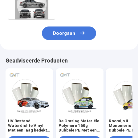
Waterdichte Vinylomslag
Doorgaan
Geadviseerde Producten
UV Bestand
De Omslag Materiële
Roomijs II
Waterdichte Vinyl
Polymere 160g
Monomeric 16
Met een laag bedekt
Dubbele PE Met een
Dubbele PE Me
het Broodjes Vinyl
laag bedekte Voering
laag bedekte V