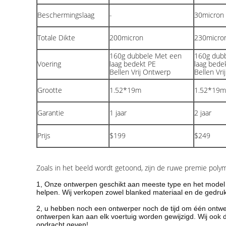
Beschermingslaag
-
30micron 
Totale Dikte
200micron
230micro
160g dubbele Met een
160g dub
Voering
laag bedekt PE
laag bede
Bellen Vrij Ontwerp
Bellen Vr
Grootte
1.52*19m
1.52*19m
Garantie
1 jaar
2 jaar
Prijs
$199
$249
Zoals in het beeld wordt getoond, zijn de ruwe premie poly
1, Onze ontwerpen geschikt aan meeste type en het model 
helpen. Wij verkopen zowel blanked materiaal en de gedruk
2, u hebben noch een ontwerper noch de tijd om één ontwe
ontwerpen kan aan elk voertuig worden gewijzigd. Wij ook 
opdracht geven!