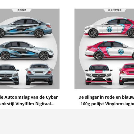
Toon details
Toon details
de Autoomslag van de Cyber
De slinger in rode en blau
nkstijl Vinylfilm Digitaal
160g polijst Vinylomslagb
kt Glanzend Matte Surface
1.52*20m het Vrije Vinyl 
Contact nu
Contact nu
Groottebel