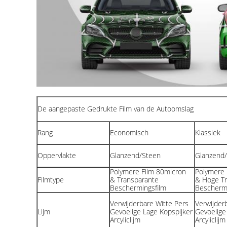
De aangepaste Gedrukte Film van de Autoomslag
Rang
Economisch
Klassiek
Oppervlakte
Glanzend/Steen
Glanzend
Polymere Film 80micron
Polymere 
Filmtype
& Transparante
& Hoge Tr
Beschermingsfilm
Beschermi
Verwijderbare Witte Pers
Verwijder
Lijm
Gevoelige Lage Kopspijker
Gevoelige
Arcyliclijm
Arcyliclijm