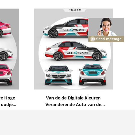
Toon details
we Hoge
Van de de Digitale Kleuren
roodje
Veranderende Auto van de
van de
AllTrackraceauto Vermeld de Omslag
Contact nu
Verwijderbare SGS