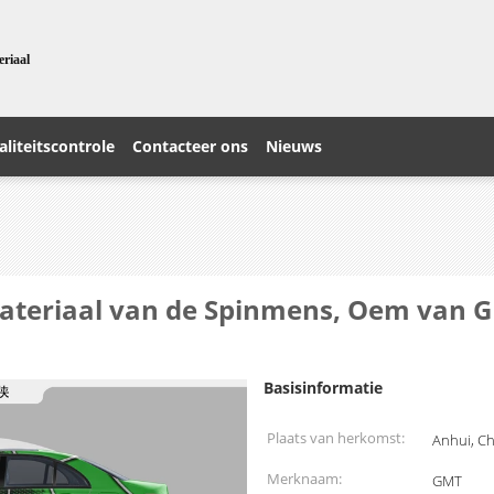
eriaal
liteitscontrole
Contacteer ons
Nieuws
teriaal van de Spinmens, Oem van G
Basisinformatie
Plaats van herkomst:
Anhui, C
Merknaam:
GMT