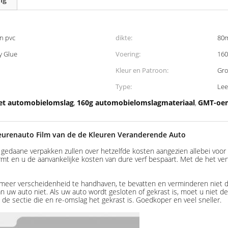
n pvc
dikte:
80m
y Glue
Voering:
160
Kleur en Patroon:
Gro
Type:
Lee
het automobielomslag
160g automobielomslagmateriaal
GMT-oem
,
,
leurenauto Film van de de Kleuren Veranderende Auto
 gedaane verpakken zullen over hetzelfde kosten aangezien allebei voor
rmt en u de aanvankelijke kosten van dure verf bespaart. Met de het ve
 meer verscheidenheid te handhaven, te bevatten en verminderen niet d
uw auto niet. Als uw auto wordt gesloten of gekrast is, moet u niet d
 de sectie die en re-omslag het gekrast is. Goedkoper en veel sneller.