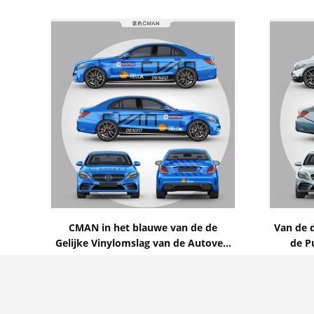
Toon details
CMAN in het blauwe van de de
Van de 
Gelijke Vinylomslag van de Autoverf
de Pu
Helen van pvc Polymere Materiële
Gedru
Contact nu
Zelf