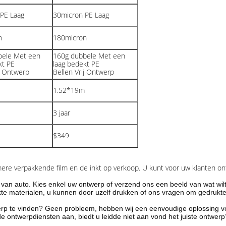
PE Laag
30micron PE Laag
n
180micron
bele Met een
160g dubbele Met een
kt PE
laag bedekt PE
ij Ontwerp
Bellen Vrij Ontwerp
1.52*19m
3 jaar
$349
mere verpakkende film en de inkt op verkoop. U kunt voor uw klanten o
van auto. Kies enkel uw ontwerp of verzend ons een beeld van wat wil
te materialen, u kunnen door uzelf drukken of ons vragen om gedrukte
rp te vinden? Geen probleem, hebben wij een eenvoudige oplossing vo
de ontwerpdiensten aan, biedt u leidde niet aan vond het juiste ontwe