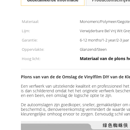
Materiaal:
Monomeric/Polymeer/Gegote
Lijm:
Verwijderbare Bel Vrij Wit Gre
Garantie:
6-12 months/1-2 year/2-3 jaar
Oppervlakte:
Glanzend/Steen
Materiaal van de plons 
Hoog licht:
Plons van van de de Omslag de Vinylfilm DIY van de K
Een verfwerk van uitstekende kwaliteit en professioneel het
is dan schilderend omdat het het originele verfwerk besche
en een been, een omslag de logische optie te zijn.
De autoomslagen zijn goedkoper, sneller, gemakkelijker om
beschermd is, dienovereenkomstig vermindert de waarde van 
kleurengelijke omhoog ervoor te zorgen. Eenvoudig schil van