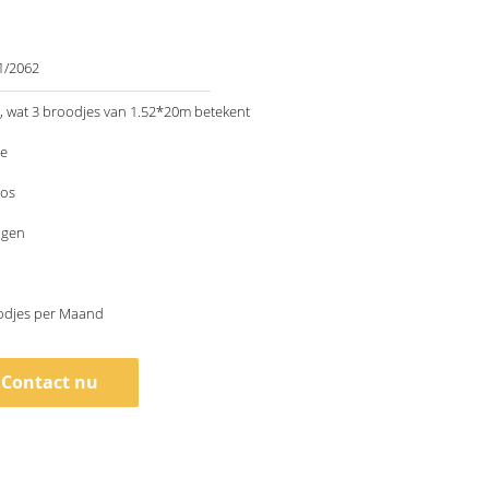
1/2062
 wat 3 broodjes van 1.52*20m betekent
le
os
agen
odjes per Maand
Contact nu