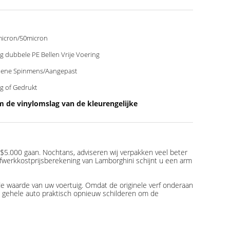
icron/50micron
g dubbele PE Bellen Vrije Voering
ene Spinmens/Aangepast
g of Gedrukt
 de vinylomslag van de kleurengelijke
 $5.000 gaan. Nochtans, adviseren wij verpakken veel beter
rfwerkkostprijsberekening van Lamborghini schijnt u een arm
e waarde van uw voertuig. Omdat de originele verf onderaan
e gehele auto praktisch opnieuw schilderen om de