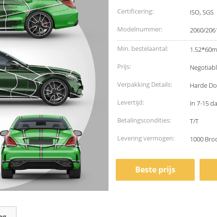
Certificering:
ISO, SGS
Modelnummer:
2060/206
Min. bestelaantal:
1.52*60m,
Prijs:
Negotiab
Verpakking Details:
Harde Do
Levertijd:
In 7-15 d
Betalingscondities:
T/T
Levering vermogen:
1000 Bro
Beste prijs
ng