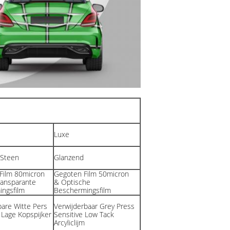
Luxe
/Steen
Glanzend
Film 80micron
Gegoten Film 50micron
ansparante
& Optische
ngsfilm
Beschermingsfilm
bare Witte Pers
Verwijderbaar Grey Press
 Lage Kopspijker
Sensitive Low Tack
Arcyliclijm