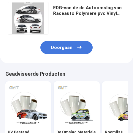
EDG-van de de Autoomslag van
Raceauto Polymere pvc Vinyl
Vrije het Broodjes Verwijderbare
Bel
Doorgaan
Geadviseerde Producten
UV Bestand
De Omslag Materiële
Roomijs II