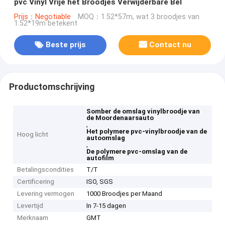
pvc Vinyl Vrije het Broodjes Verwijderbare Bel
Prijs：Negotiable
MOQ：1.52*57m, wat 3 broodjes van
1.52*19m betekent
Beste prijs
Contact nu
Productomschrijving
Somber de omslag vinylbroodje van
de Moordenaarsauto
,
Het polymere pvc-vinylbroodje van de
Hoog licht
autoomslag
,
De polymere pvc-omslag van de
autofilm
Betalingscondities
T/T
Certificering
ISO, SGS
Levering vermogen
1000 Broodjes per Maand
Levertijd
In 7-15 dagen
Merknaam
GMT