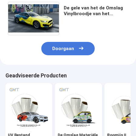
De gele van het de Omslag
Vinylbroodje van het
Stroom Witte
Achtervoertuig
Verwijderbare Lijm
Doorgaan
Geadviseerde Producten
UV Bestand
De Omslag Materiële
Roomijs II