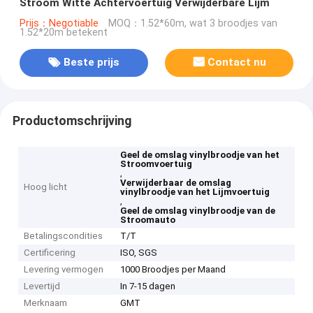
Stroom Witte Achtervoertuig Verwijderbare Lijm
Prijs：Negotiable
MOQ：1.52*60m, wat 3 broodjes van
1.52*20m betekent
Beste prijs
Contact nu
Productomschrijving
Geel de omslag vinylbroodje van het
Stroomvoertuig
,
Verwijderbaar de omslag
Hoog licht
vinylbroodje van het Lijmvoertuig
,
Geel de omslag vinylbroodje van de
Stroomauto
Betalingscondities
T/T
Certificering
ISO, SGS
Levering vermogen
1000 Broodjes per Maand
Levertijd
In 7-15 dagen
Merknaam
GMT