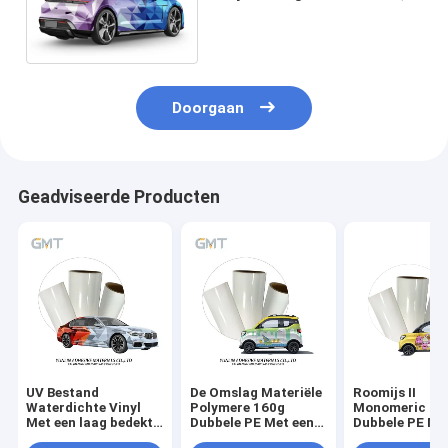
160g-Film van de Bellen de
Vrije Vinylsticker
Doorgaan
Geadviseerde Producten
UV Bestand
De Omslag Materiële
Roomijs II
Waterdichte Vinyl
Polymere 160g
Monomeric 16
Met een laag bedekt
Dubbele PE Met een
Dubbele PE Me
het Broodjes Vinyl
laag bedekte Voering
laag bedekte V