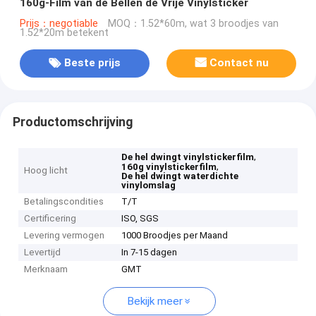
160g-Film van de Bellen de Vrije Vinylsticker
Prijs：negotiable
MOQ：1.52*60m, wat 3 broodjes van
1.52*20m betekent
Beste prijs
Contact nu
Productomschrijving
,
De hel dwingt vinylstickerfilm
,
160g vinylstickerfilm
Hoog licht
De hel dwingt waterdichte
vinylomslag
Betalingscondities
T/T
Certificering
ISO, SGS
Levering vermogen
1000 Broodjes per Maand
Levertijd
In 7-15 dagen
Merknaam
GMT
Bekijk meer