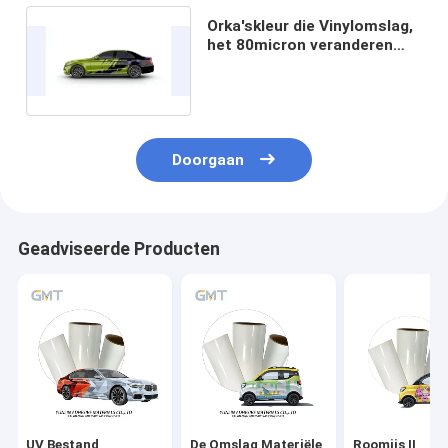
Orka'skleur die Vinylomslag,
het 80micron veranderen
Gedrukte pvc-Vinylbroodje
van de Autosticker
Doorgaan
Geadviseerde Producten
UV Bestand
De Omslag Materiële
Roomijs II