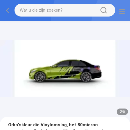
2
/
6
Orka'skleur die Vinylomslag, het 80micron