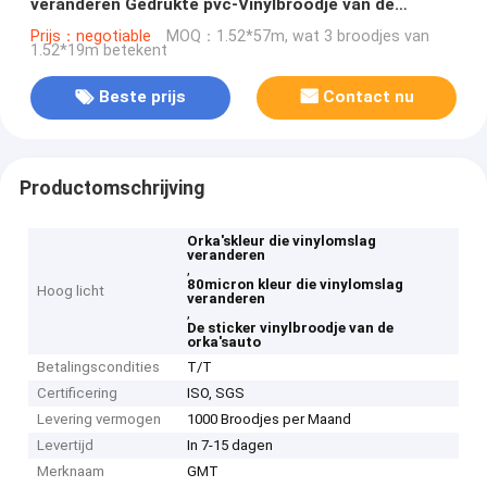
veranderen Gedrukte pvc-Vinylbroodje van de
Autosticker
Prijs：negotiable
MOQ：1.52*57m, wat 3 broodjes van
1.52*19m betekent
Beste prijs
Contact nu
Productomschrijving
Orka'skleur die vinylomslag
veranderen
,
80micron kleur die vinylomslag
Hoog licht
veranderen
,
De sticker vinylbroodje van de
orka'sauto
Betalingscondities
T/T
Certificering
ISO, SGS
Levering vermogen
1000 Broodjes per Maand
Levertijd
In 7-15 dagen
Merknaam
GMT