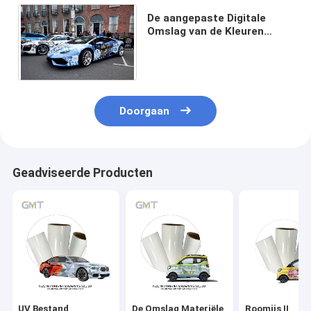
De aangepaste Digitale
Omslag van de Kleuren
Veranderende Auto 50
Micron Glanzende Steen
Doorgaan
Geadviseerde Producten
UV Bestand
De Omslag Materiële
Roomijs II