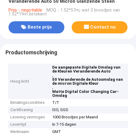
Veranderende Auto 50 Micron Glanzende Steen
Prijs：negotiable
MOQ：1.52*57m, wat 3 broodjes van
1.52*19m betekent
Beste prijs
Contact nu
Productomschrijving
De aangepaste Digitale Omslag van
de Kleuren Veranderende Auto
,
50 Veranderende de Autoomslag van
Hoog licht
de micron Digitale Kleur
,
Matte Digital Color Changing Car-
Omslag
Betalingscondities
T/T
Certificering
ISO, SGS
Levering vermogen
1000 Broodjes per Maand
Levertijd
In 7-15 dagen
Merknaam
GMT