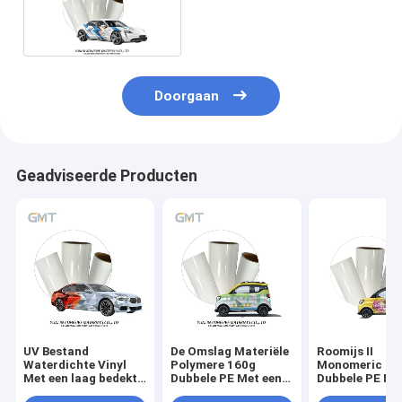
PVC-filmtype
Doorgaan
Geadviseerde Producten
UV Bestand
De Omslag Materiële
Roomijs II
Waterdichte Vinyl
Polymere 160g
Monomeric 16
Met een laag bedekt
Dubbele PE Met een
Dubbele PE Me
het Broodjes Vinyl
laag bedekte Voering
laag bedekte V