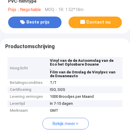
PVC-filmtype
Prijs：Negotiable
MOQ：1R: 1.52*18m
Beste prijs
Contact nu
Productomschrijving
Vinyl van de de Autoomslag van de
Eco het Oplosbare Douane
Hoog licht
,
Film van de Omslag de Vinylpvc van
de Douaneauto
Betalingscondities
T/T
Certificering
ISO, SGS
Levering vermogen
1000 Broodjes per Maand
Levertijd
In 7-15 dagen
Merknaam
GMT
Bekijk meer