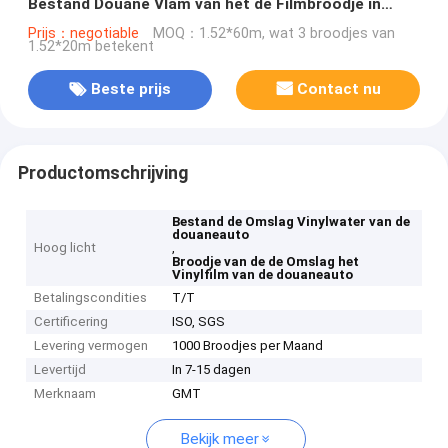
Bestand Douane Vlam van het de Filmbroodje in
Rood en Zwart
Prijs：negotiable
MOQ：1.52*60m, wat 3 broodjes van
1.52*20m betekent
Beste prijs
Contact nu
Productomschrijving
Bestand de Omslag Vinylwater van de
douaneauto
Hoog licht
,
Broodje van de de Omslag het
Vinylfilm van de douaneauto
Betalingscondities
T/T
Certificering
ISO, SGS
Levering vermogen
1000 Broodjes per Maand
Levertijd
In 7-15 dagen
Merknaam
GMT
Bekijk meer