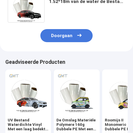
1.52*18m van de water de Bestand
Douane Vlam van het de
Filmbroodje in Rood en Zwart
Doorgaan
Geadviseerde Producten
UV Bestand
De Omslag Materiële
Roomijs II
Waterdichte Vinyl
Polymere 160g
Monomeric 16
Met een laag bedekt
Dubbele PE Met een
Dubbele PE Me