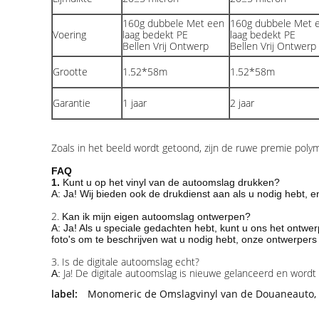
160g dubbele Met een
160g dubbele Met 
Voering
laag bedekt PE
laag bedekt PE
Bellen Vrij Ontwerp
Bellen Vrij Ontwerp
Grootte
1.52*58m
1.52*58m
Garantie
1 jaar
2 jaar
Zoals in het beeld wordt getoond, zijn de ruwe premie poly
FAQ
1.
Kunt u op het vinyl van de autoomslag drukken?
A: Ja! Wij bieden ook de drukdienst aan als u nodig hebt, en
2.
Kan ik mijn eigen autoomslag ontwerpen?
A: Ja! Als u speciale gedachten hebt, kunt u ons het ontw
foto's om te beschrijven wat u nodig hebt, onze ontwerper
3. Is de digitale autoomslag echt?
Ja! De digitale autoomslag is nieuwe gelanceerd en wordt 
A:
label:
Monomeric de Omslagvinyl van de Douaneauto
,