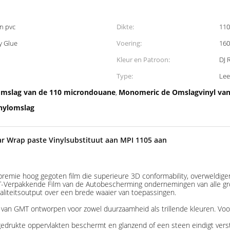
n pvc
Dikte:
110
y Glue
Voering:
160
Kleur en Patroon:
DJ 
Type:
Lee
oomslag van de 110 microndouane
Monomeric de Omslagvinyl va
,
inylomslag
ar Wrap paste Vinylsubstituut aan MPI 1105 aan
emie hoog gegoten film die superieure 3D conformability, overweldi
MT-Verpakkende Film van de Autobescherming ondernemingen van alle gr
waliteitsoutput over een brede waaier van toepassingen.
s van GMT ontworpen voor zowel duurzaamheid als trillende kleuren. Voor
 gedrukte oppervlakten beschermt en glanzend of een steen eindigt verstre