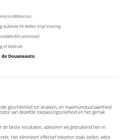
micron/80micron
g dubbele PE Bellen Vrije Voering
Rock&Roll/Customized
g of Gedrukt
n de Douaneauto
,
gende geschiktheid tot drukken, en maximumduurzaamheid
ootte van dezelfde toepassingssnelheid en het gemak
 de beste resultaten, adviseren wij gebruikend hen in
kt. Het elimineert effectief tekorten zoals bellen, witte