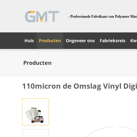
- Professionele Fabrikant van Polymeer Mat
Huis
Producten
Ongeveer ons
Fabrieksreis
Kwa
Producten
110micron de Omslag Vinyl Di