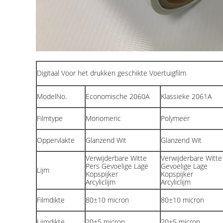
Digitaal Voor het drukken geschikte Voertuigfilm
ModelNo.
Economische 2060A
Klassieke 2061A
Filmtype
Monomeric
Polymeer
Oppervlakte
Glanzend Wit
Glanzend Wit
Verwijderbare Witte
Verwijderbare Witte
Pers Gevoelige Lage
Gevoelige Lage
Lijm
Kopspijker
Kopspijker
Arcyliclijm
Arcyliclijm
Filmdikte
80±10 micron
80±10 micron
Lijmdikte
20±5 micron
20±5 micron