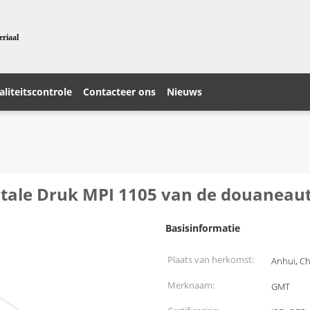
eriaal
liteitscontrole
Contacteer ons
Nieuws
gitale Druk MPI 1105 van de douanea
Basisinformatie
Plaats van herkomst:
Anhui, C
Merknaam:
GMT