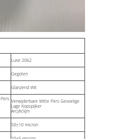
Luxe 2062
Gegoten
Glanzend Wit
 Pers
Verwijderbare Witte Pers Gevoelige
Lage Kopspijker
Arcyliclijm
50±10 micron
20±5 micron