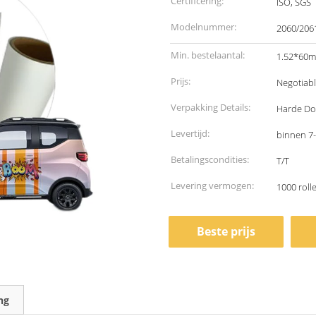
Certificering:
ISO, SGS
Modelnummer:
2060/206
Min. bestelaantal:
1.52*60m,
Prijs:
Negotiab
Verpakking Details:
Harde Do
Levertijd:
binnen 7
Betalingscondities:
T/T
Levering vermogen:
1000 rol
Beste prijs
ng