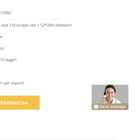
1/2062
 wat 3 broodjes van 1.52*20m betekent
le
os
-15 dagen
len per maand
Contact nu