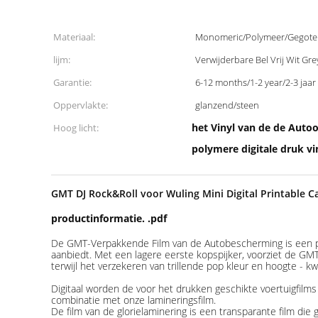
Materiaal:
Monomeric/Polymeer/Gegote
lijm:
Verwijderbare Bel Vrij Wit Gre
Garantie:
6-12 months/1-2 year/2-3 jaar
Oppervlakte:
glanzend/steen
het Vinyl van de de Aut
Hoog licht:
polymere digitale druk v
GMT DJ Rock&Roll voor Wuling Mini Digital Printable C
productinformatie. .pdf
De GMT-Verpakkende Film van de Autobescherming is een pr
aanbiedt. Met een lagere eerste kopspijker, voorziet de G
terwijl het verzekeren van trillende pop kleur en hoogte - k
Digitaal worden de voor het drukken geschikte voertuigfilm
combinatie met onze lamineringsfilm.
De film van de glorielaminering is een transparante film die