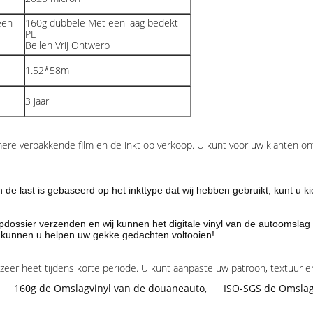
een
160g dubbele Met een laag bedekt
PE
Bellen Vrij Ontwerp
1.52*58m
3 jaar
mere verpakkende film en de inkt op verkoop. U kunt voor uw klanten o
 de last is gebaseerd op het inkttype dat wij hebben gebruikt, kunt u ki
erpdossier verzenden en wij kunnen het digitale vinyl van de autoomsl
s kunnen u helpen uw gekke gedachten voltooien!
zeer heet tijdens korte periode. U kunt aanpaste uw patroon, textuur en
160g de Omslagvinyl van de douaneauto
,
ISO-SGS de Omslag