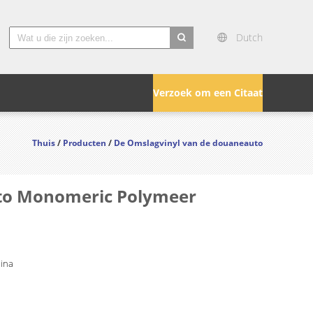
Dutch
search
Verzoek om een Citaat
Thuis
/
Producten
/
De Omslagvinyl van de douaneauto
uto Monomeric Polymeer
hina