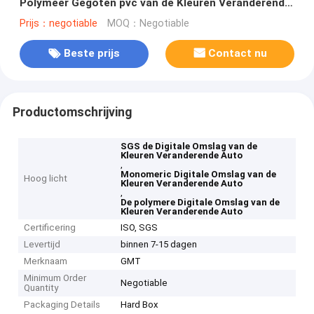
Polymeer Gegoten pvc van de Kleuren Veranderend
Auto
Prijs：negotiable
MOQ：Negotiable
Beste prijs
Contact nu
Productomschrijving
SGS de Digitale Omslag van de
Kleuren Veranderende Auto
,
Monomeric Digitale Omslag van de
Hoog licht
Kleuren Veranderende Auto
,
De polymere Digitale Omslag van de
Kleuren Veranderende Auto
Certificering
ISO, SGS
Levertijd
binnen 7-15 dagen
Merknaam
GMT
Minimum Order
Negotiable
Quantity
Packaging Details
Hard Box