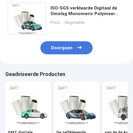
ISO-SGS verklaarde Digitaal de
Omslag Monomeric Polymeer
Gegoten pvc van de Kleuren
Price： Negotiable
Veranderend Auto
Doorgaan
Geadviseerde Producten
GMT digitale
De zelfklevende
van de de Auto