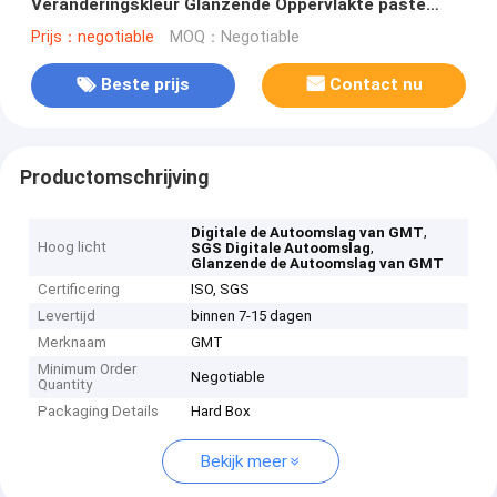
Veranderingskleur Glanzende Oppervlakte paste
Bewezen SGS aan
Prijs：negotiable
MOQ：Negotiable
Beste prijs
Contact nu
Productomschrijving
,
Digitale de Autoomslag van GMT
Hoog licht
,
SGS Digitale Autoomslag
Glanzende de Autoomslag van GMT
Certificering
ISO, SGS
Levertijd
binnen 7-15 dagen
Merknaam
GMT
Minimum Order
Negotiable
Quantity
Packaging Details
Hard Box
Bekijk meer