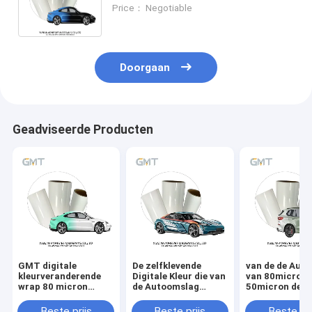
Veranderingskleur Glanzende
Price： Negotiable
Oppervlakte paste Bewezen SGS
aan
Doorgaan
Geadviseerde Producten
GMT digitale
De zelfklevende
van de de Auto
kleurveranderende
Digitale Kleur die van
van 80micron
wrap 80 micron
de Autoomslag
50micron de D
verwijderbare
Monomeric Polymere
van het de Fil
autoprint
Verwijderbare
Veranderende
Beste prijs
Beste prijs
Beste pri