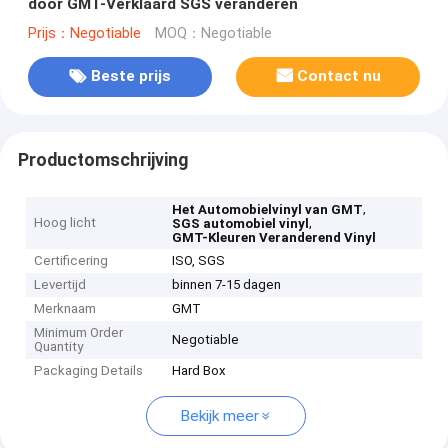
door GMT-Verklaard SGS veranderen
Prijs：Negotiable
MOQ：Negotiable
Beste prijs
Contact nu
Productomschrijving
,
Het Automobielvinyl van GMT
Hoog licht
,
SGS automobiel vinyl
GMT-Kleuren Veranderend Vinyl
Certificering
ISO, SGS
Levertijd
binnen 7-15 dagen
Merknaam
GMT
Minimum Order
Negotiable
Quantity
Packaging Details
Hard Box
Bekijk meer