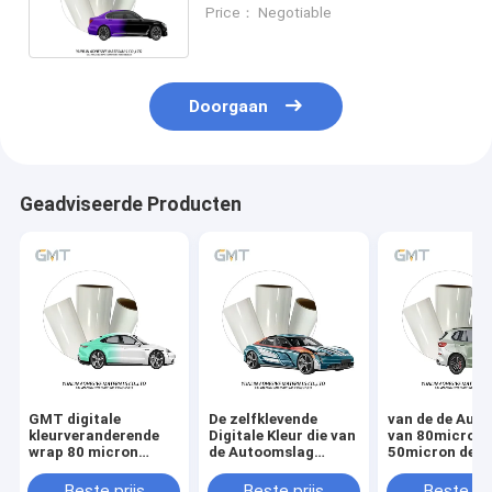
GMT-Verklaard SGS veranderen
Price： Negotiable
Doorgaan
Geadviseerde Producten
GMT digitale
De zelfklevende
van de de Auto
kleurveranderende
Digitale Kleur die van
van 80micron
wrap 80 micron
de Autoomslag
50micron de D
verwijderbare
Monomeric Polymere
van het de Fil
autoprint
Verwijderbare
Veranderende
Beste prijs
Beste prijs
Beste pri