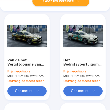
Geef uw vereiste
Van de het
Het
Vergiftdouane van
Bedrijfsvoertuigomslage
GMT Vloeibaar van
van de
Prijs:
negotiable
Prijs:
negotiable
de de Autoomslag
Gragontatoegering,
MOQ:
1.52*60m, wat 3 broodjes van 1.52*20m betekent
MOQ:
1.52*60m, wat 3 broodjes van 1.52*20m betekent
Vinyl de Broodjes
Polymeer Auto de
Veelvoudig Ontwerp
Omslagmateriaal van
Ontvang de meest recente Prijs
Ontvang de meest recente Prijs
pvc
Contact nu
Contact nu