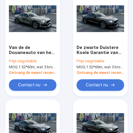
Van de de
De zwarte Duistere
Douaneauto van het
Koele Garantie van
boomontwerp het
de Omslag
Prijs:
negotiable
Prijs:
negotiable
Digitale Materiaal van
Vinylmaanden 6-12
MOQ:
1.52*60m, wat 3 broodjes van 1.52*20m betekent
MOQ:
1.52*60m, wat 3 broodjes van 1.52*20m betekent
de Omslag Vinyl
van de Douaneauto
Monomeric Polymere
Ontvang de meest recente Prijs
Ontvang de meest recente Prijs
pvc
Contact nu
Contact nu
Huis
Producten
Ongeveer ons