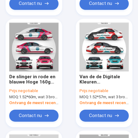
Contact nu
Contact nu
De slinger in rode en
Van de de Digitale
blauwe Hoge 160g
Kleuren
polijst
Veranderende Auto
Prijs:
negotiable
Prijs:
negotiable
Vinylomslagbroodje
van de
MOQ:
1.52*60m, wat 3 broodjes van 1.52*20m betekent
MOQ:
1.52*57m, wat 3 broodjes van 1.52*19m betekent
1.52*20m het Vrije
AllTrackraceauto
Vinyl van de
Vermeld de Omslag
Ontvang de meest recente Prijs
Ontvang de meest recente Prijs
Groottebel
Verwijderbare SGS
Contact nu
Contact nu