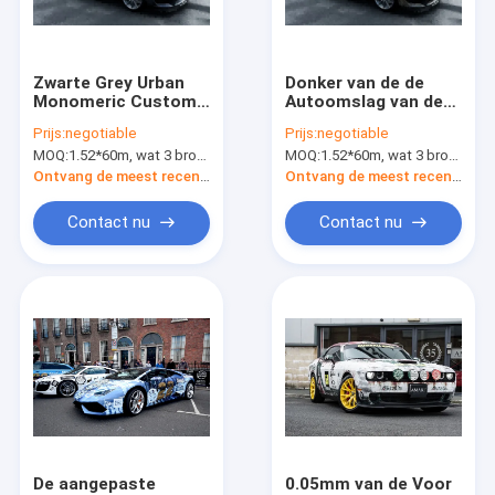
Fabrieksreis
Kwaliteitscontrole
Zwarte Grey Urban
Donker van de de
Monomeric Custom
Autoomslag van de
Contacteer ons
Car-Omslag Vinyl
Krokodildouane Vinyl
Prijs:
negotiable
Prijs:
negotiable
Koele Digitale DIY
het Broodjes
MOQ:
1.52*60m, wat 3 broodjes van 1.52*20m betekent
MOQ:
1.52*60m, wat 3 broodjes van 1.52*20m betekent
Druk
Monomeric Materiaal
Nieuws
Ontvang de meest recente Prijs
Ontvang de meest recente Prijs
Verzoek om een Citaat
Contact nu
Contact nu
Digitale Drukfilm
De digitale Omslag van de Kleuren Veranderende Auto
De Omslagvinyl van de douaneauto
TPU-de Beschermingsfilm van de Autoverf
De aangepaste
0.05mm van de Voor