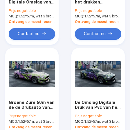
Digitale Omslag van
het drukken
Auto Vinylsticker
de Kleuren
geschikte
Prijs:
negotiable
Prijs:
negotiable
Veranderende Auto
Verpakkingsmateriaal
MOQ:
Het Broodje van de lamineringsfilm
1.52*57m, wat 3 broodjes van 1.52*19m betekent
MOQ:
1.52*57m, wat 3 broodjes van 1.52*19m betekent
50 Micron Glanzende
van de de Filmauto
Steen
Autoomslag het Vinyl
Ontvang de meest recente Prijs
Ontvang de meest recente Prijs
Contact nu
Contact nu
Groene Zure 60m van
De Omslag Digitale
de de Drukauto van
Druk van Pvc van het
pvc Digitale van het
vergiftlitteken
Prijs:
negotiable
Prijs:
negotiable
de Omslag
Polymere
MOQ:
1.52*57m, wat 3 broodjes van 1.52*19m betekent
MOQ:
1.52*57m, wat 3 broodjes van 1.52*19m betekent
Vinylbroodje Dubbele
Stretchable Vinyl
PE Voering
Ontvang de meest recente Prijs
Ontvang de meest recente Prijs