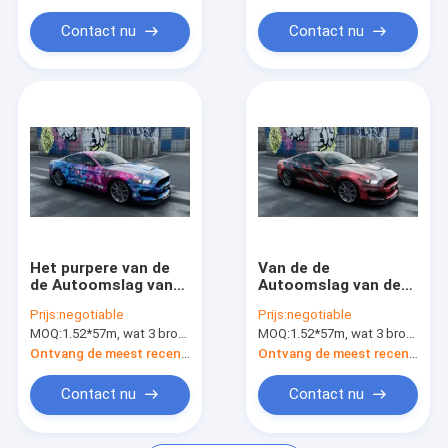
Contact nu
Contact nu
Het purpere van de
Van de de
de Autoomslag van
Autoomslag van de
de Zeester105mic
Hellfire de Polymere
Prijs:
negotiable
Prijs:
negotiable
Digitale Druk de
Digitale Druk
MOQ:
1.52*57m, wat 3 broodjes van 1.52*19m betekent
MOQ:
1.52*57m, wat 3 broodjes van 1.52*19m betekent
Filmkleur Veranderen
VinylVrije Luchtbel
Ontvang de meest recente Prijs
Ontvang de meest recente Prijs
Contact nu
Contact nu