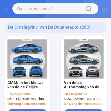
De Omslagvinyl Van De Douaneauto
(263)
CMAN in het blauwe
Van de de
van de de Gelijke
Autoomslag van de
Vinylomslag van de
Cyber de Punkstijl
Prijs:
negotiable
Prijs:
negotiable
Autoverf Helen van
Vinylfilm Digitaal
MOQ:
1.52*57m, wat 3 broodjes van 1.52*19m betekent
MOQ:
1.52*60m, wat 3 broodjes van 1.52*20m betekent
pvc Polymere
Gedrukt Glanzend
Materiële Zelf
Matte Surface
Ontvang de meest recente Prijs
Ontvang de meest recente Prijs