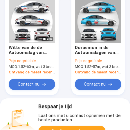
Witte van de de
Doraemon in de
Autoomslag van
Autoomslagen van
Gundam Volledige
de gradiëntdouane,
Prijs:
negotiable
Prijs:
negotiable
het
van de het
MOQ:
1.52*60m, wat 3 broodjes van 1.52*20m betekent
MOQ:
1.52*57m, wat 3 broodjes van 1.52*19m betekent
Broodjes80micron
Voertuigomslag van
50micron Dikte
160g de Bruine
Ontvang de meest recente Prijs
Ontvang de meest recente Prijs
Materiële Vrije
Textuur
Contact nu
Contact nu
Bespaar je tijd
Laat ons met u contact opnemen met de
beste producten.