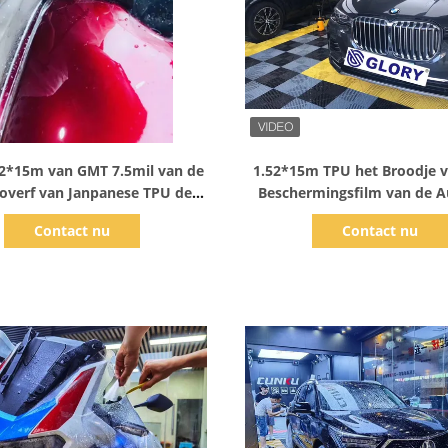
Toon details
Toon details
52*15m van GMT 7.5mil van de
1.52*15m TPU het Broodje v
overf van Janpanese TPU de
Beschermingsfilm van de A
Beschermingsfilm
SGS Automobiel Bescherme
Contact nu
Contact nu