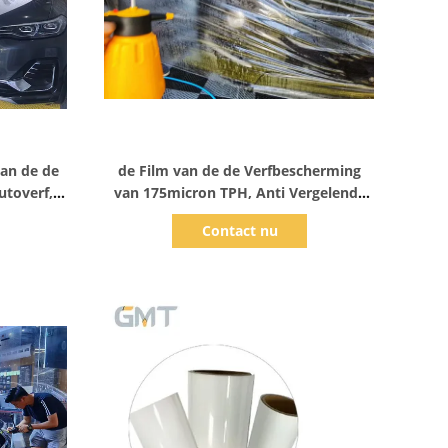
Toon details
an de de
de Film van de de Verfbescherming
utoverf,
van 175micron TPH, Anti Vergelende
nde Film
Autolichaams Beschermende Film
Contact nu