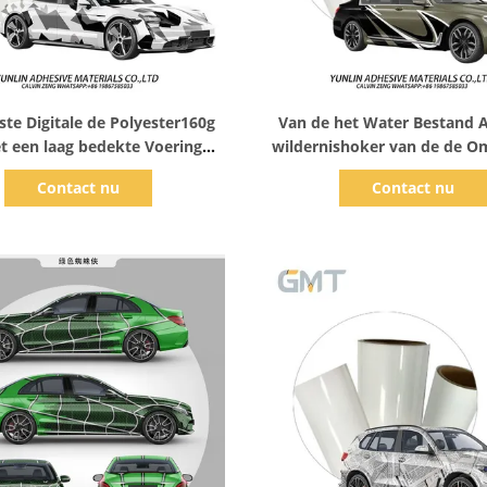
Toon details
Toon details
te Digitale de Polyester160g
Van de het Water Bestand 
t een laag bedekte Voering
wildernishoker van de de O
 X 18m van de Drukfilm aan
het Broodjes160g Dubbele b
Contact nu
Contact nu
Vinyl Gedrukt Digitaal met 