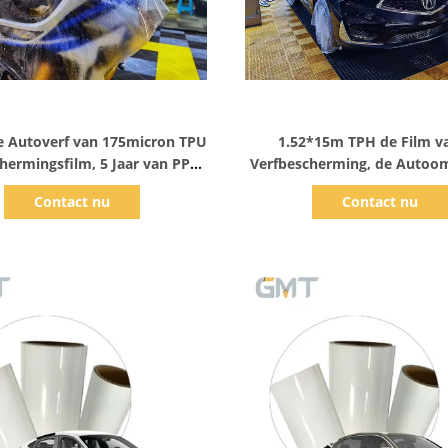
Toon details
Toon details
e Autoverf van 175micron TPU
1.52*15m TPH de Film v
hermingsfilm, 5 Jaar van PPF
Verfbescherming, de Autoo
de Vinylomslag
de 60 Duim Antikra
Contact nu
Contact nu