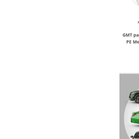
GMT pas
PE Me
1.52m