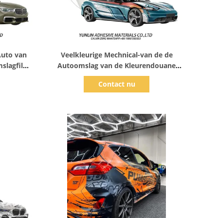
Toon details
Auto van
Veelkleurige Mechnical-van de de
mslagfilm
Autoomslag van de Kleurendouane
edekte PE
Film 1.52*18m Matte Surface
Contact nu
een laag