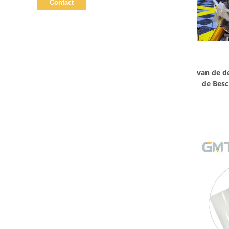
van de d
de Besc