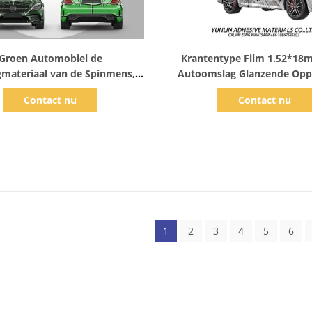
Toon details
Toon details
Groen Automobiel de
Krantentype Film 1.52*18m
materiaal van de Spinmens,
Autoomslag Glanzende Opp
n GMT 160g de Vinylomslag
van het Bellen de Vrije Vin
Contact nu
Contact nu
van de Kleurengelijke
1
2
3
4
5
6