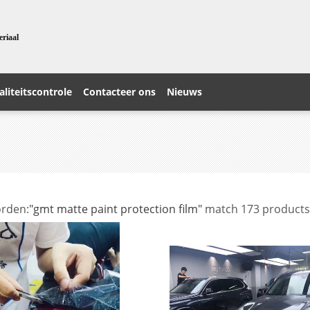
eriaal
liteitscontrole
Contacteer ons
Nieuws
rden:
"gmt matte paint protection film"
match 173 products