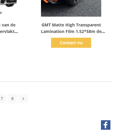
Toon details
 van de
GMT Matte High Transparent
ervlakte
Lamination Film 1.52*58m de
ylbroodje
Filmbescherming van pvc van 90gsm
Contact nu
Grey Layer
7
8