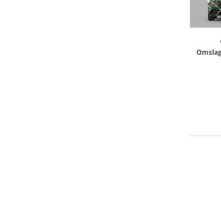
Omslag
Oem va