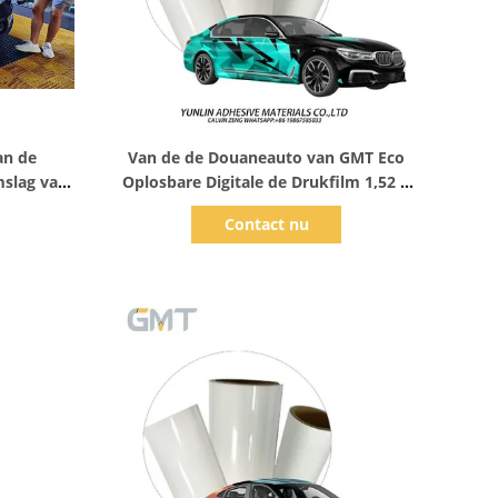
Toon details
an de
Van de de Douaneauto van GMT Eco
mslag van
Oplosbare Digitale de Drukfilm 1,52 X
s
18M Tiffany Lightening
Contact nu