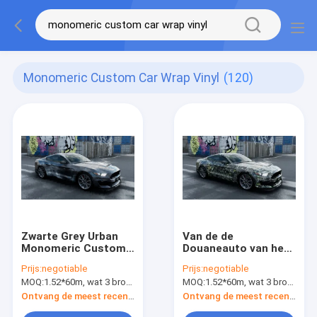
Monomeric Custom Car Wrap Vinyl
(120)
Zwarte Grey Urban
Van de de
Monomeric Custom
Douaneauto van het
Car-Omslag Vinyl
boomontwerp het
Prijs:
negotiable
Prijs:
negotiable
Koele Digitale DIY
Digitale Materiaal van
MOQ:
1.52*60m, wat 3 broodjes van 1.52*20m betekent
MOQ:
1.52*60m, wat 3 broodjes van 1.52*20m betekent
Druk
de Omslag Vinyl
Monomeric Polymere
Ontvang de meest recente Prijs
Ontvang de meest recente Prijs
pvc