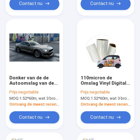
Contact nu
Contact nu
Donker van de de
110micron de
Autoomslag van de
Omslag Vinyl Digitale
Krokodildouane Vinyl
Druk MPI 1105 van de
Prijs:
negotiable
Prijs:
negotiable
het Broodjes
douaneauto
MOQ:
1.52*60m, wat 3 broodjes van 1.52*20m betekent
MOQ:
1.52*60m, wat 3 broodjes van 1.52*20m betekent
Monomeric Materiaal
Monomeric Polymeer
Ontvang de meest recente Prijs
Ontvang de meest recente Prijs
Contact nu
Contact nu