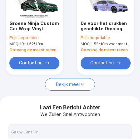
Fabrieksreis
Kwaliteitscontrole
Groene Ninja Custom
De voor het drukken
Car Wrap Vinyl
geschikte Omslag
Contacteer ons
Verwijderbare Bubble
Vinylsubstituut van
Prijs:
negotiable
Prijs:
negotiable
Free Lijm SGS
de Douaneauto aan
MOQ:
1R: 1.52*18m
MOQ:
1.52*18m voor maatwerk
de Affiches van MPI
Nieuws
1105 StellaLou 80
Ontvang de meest recente Prijs
Ontvang de meest recente Prijs
Micron
Verzoek om een Citaat
Contact nu
Contact nu
Bekijk meer
Digitale Drukfilm
De digitale Omslag van de Kleuren Veranderende Auto
Laat Een Bericht Achter
We Zullen Snel Antwoorden
De Omslagvinyl van de douaneauto
TPU-de Beschermingsfilm van de Autoverf