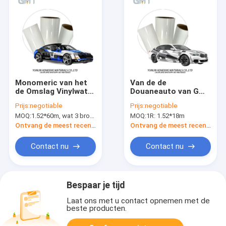
Monomeric van het
Van de de
de Omslag Vinylwater
Douaneauto van GMT
van de Douaneauto
Eco de Oplosbare van
Prijs:
negotiable
Prijs:
negotiable
Bestand UVstal
de de Omslag Vinyl
MOQ:
1.52*60m, wat 3 broodjes van 1.52*20m betekent
MOQ:
1R: 1.52*18m
Zwart-witte
Camouflage Film van
Ontvang de meest recente Prijs
Ontvang de meest recente Prijs
de de Autoomslag
van pvc
Contact nu
Contact nu
Bespaar je tijd
Laat ons met u contact opnemen met de
beste producten.