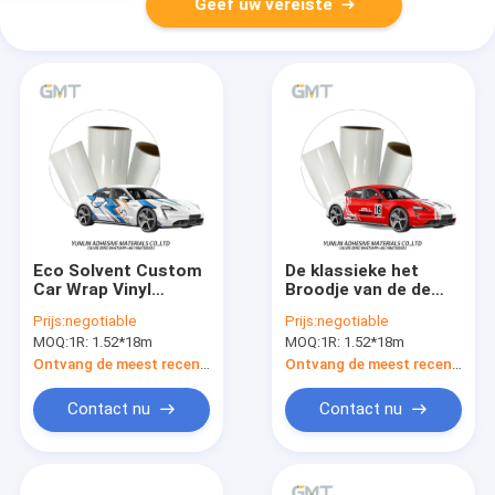
Geef uw vereiste
Eco Solvent Custom
De klassieke het
Car Wrap Vinyl
Broodje van de de
Lightning Boy PVC-
Omslag Vinylfilm van
Prijs:
negotiable
Prijs:
negotiable
filmtype
de Douaneauto nog
MOQ:
1R: 1.52*18m
MOQ:
1R: 1.52*18m
het Toenemen Rode
Film Glanzend Matte
Ontvang de meest recente Prijs
Ontvang de meest recente Prijs
Epson Printed van
Raceautopvc
Contact nu
Contact nu