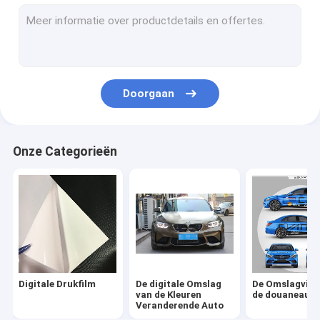
Auto Vinylsticker
Het Broodje van de lamineringsfilm
Doorgaan
Onze Categorieën
Digitale Drukfilm
De digitale Omslag
De Omslagviny
van de Kleuren
de douaneaut
Veranderende Auto