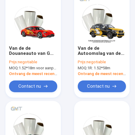
Van de de
Van de de
Douaneauto van GMT
Autoomslag van de
160g Digitale de Voor
230 Microndouane
Prijs:
negotiable
Prijs:
negotiable
het drukken
het Vinylomgekeerde
MOQ:
1.52*18m voor aanpassing
MOQ:
1R: 1.52*58m
geschikte Omslag
in Zwarte en Gele
Vinylraceauto 95
pvc-Film
Ontvang de meest recente Prijs
Ontvang de meest recente Prijs
Substituut aan MPI
1105
Contact nu
Contact nu
Huis
Producten
Ongeveer ons