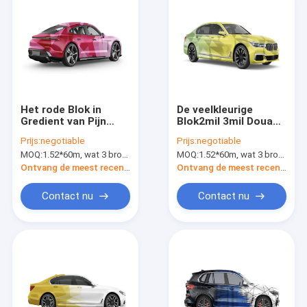
Het rode Blok in
De veelkleurige
Gredient van Pijn
Blok2mil 3mil Douane
polijst Vinyl Vrije de
drukte het
Prijs:
negotiable
Prijs:
negotiable
Film Verwijderbare
Vinylmateriaal van
MOQ:
1.52*60m, wat 3 broodjes van 1.52*20m betekent
MOQ:
1.52*60m, wat 3 broodjes van 1.52*20m betekent
Bel van de
Omslag Polymere pvc
Autoomslag
Ontvang de meest recente Prijs
Ontvang de meest recente Prijs
Contact nu
Contact nu
Huis
Producten
Ongeveer ons