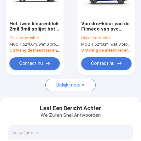
Fabrieksreis
Kwaliteitscontrole
Het twee kleurenblok
Van drie-kleur van de
2mil 3mil polijst het
Filmeco van pvc
Contacteer ons
Vinylmateriaal van
Vierhoeksmatte car
Prijs:
negotiable
Prijs:
negotiable
pvc van de
vinyl wrap de
MOQ:
1.52*60m, wat 3 broodjes van 1.52*20m betekent
MOQ:
1.52*60m, wat 3 broodjes van 1.52*20m betekent
Autoomslag
Polymere Oplosbare
Nieuws
Polymere
Druk
Ontvang de meest recente Prijs
Ontvang de meest recente Prijs
Verzoek om een Citaat
Contact nu
Contact nu
Bekijk meer
Digitale Drukfilm
De digitale Omslag van de Kleuren Veranderende Auto
Laat Een Bericht Achter
We Zullen Snel Antwoorden
De Omslagvinyl van de douaneauto
TPU-de Beschermingsfilm van de Autoverf