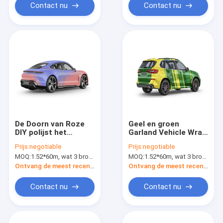
Contact nu
Contact nu
De Doorn van Roze
Geel en groen
DIY polijst het
Garland Vehicle Wrap
Vinylbroodje van de
Material, van de
Prijs:
negotiable
Prijs:
negotiable
Autoomslag voor
Luchtbel Vrije
MOQ:
1.52*60m, wat 3 broodjes van 1.52*20m betekent
MOQ:
1.52*60m, wat 3 broodjes van 1.52*20m betekent
Mercedes Benz
Autozone van 160g
Vinyl de Omslagfilm
Ontvang de meest recente Prijs
Ontvang de meest recente Prijs
Contact nu
Contact nu