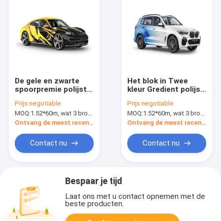
De gele en zwarte
Het blok in Twee
spoorpremie polijst
kleur Gredient polijst
Omslag voor Auto
Vinyl de Filmkleur die
Prijs:
negotiable
Prijs:
negotiable
Monomeric Polymeer
van de Autoomslag
MOQ:
1.52*60m, wat 3 broodjes van 1.52*20m betekent
MOQ:
1.52*60m, wat 3 broodjes van 1.52*20m betekent
Materiaal
DIY-Ontwerp
veranderen
Ontvang de meest recente Prijs
Ontvang de meest recente Prijs
Contact nu
Contact nu
Bespaar je tijd
Laat ons met u contact opnemen met de
beste producten.