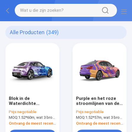
Alle Producten
(349)
Blok in de
Purple en het roze
Waterdichte
stroomlijnen van de
Vinylomslag van
de Omslagfilm van de
Prijs:
negotiable
Prijs:
negotiable
Gredient, 160g-Film
Glans Vinylauto
MOQ:
1.52*60m, wat 3 broodjes van 1.52*20m betekent
MOQ:
1.52*57m, wat 3 broodjes van 1.52*19m betekent
van de Bellen de Vrije
Broodje 1.52*60m
Vinylsticker
Veelkleurige Grootte
Ontvang de meest recente Prijs
Ontvang de meest recente Prijs