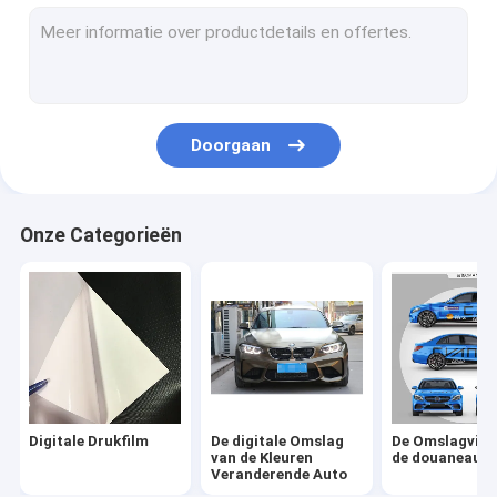
Auto Vinylsticker
Het Broodje van de lamineringsfilm
Doorgaan
Onze Categorieën
Digitale Drukfilm
De digitale Omslag
De Omslagviny
van de Kleuren
de douaneaut
Veranderende Auto