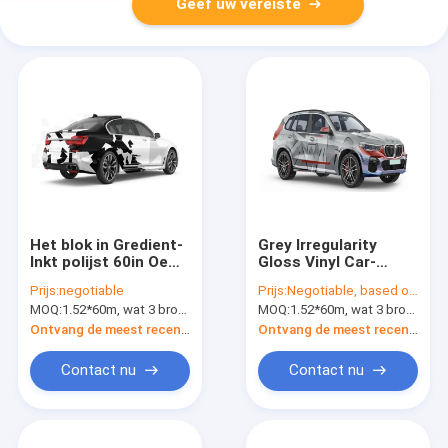
Geef uw vereiste
Het blok in Gredient-
Grey Irregularity
Inkt polijst 60in Oem
Gloss Vinyl Car-
Vinylomslag
Omslagm Series
Prijs:
negotiable
Prijs:
Negotiable, based on model and quantity
1.52*20m van de
80micron Dikte
MOQ:
1.52*60m, wat 3 broodjes van 1.52*20m betekent
MOQ:
1.52*60m, wat 3 broodjes van 1.52*20m betekent
Kleurengelijke
Grootte
Ontvang de meest recente Prijs
Ontvang de meest recente Prijs
Contact nu
Contact nu