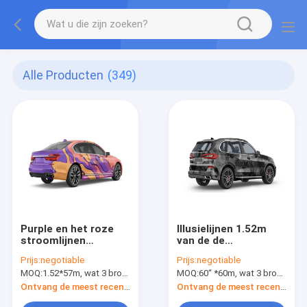
Alle Producten
(349)
Purple en het roze
Illusielijnen 1.52m
stroomlijnen
van de de
1.52*19m het
Autoomslag van de
Prijs:
negotiable
Prijs:
negotiable
Volledige Broodje van
Voertuigomslag
MOQ:
1.52*57m, wat 3 broodjes van 1.52*19m betekent
MOQ:
60“ *60m, wat 3 broodjes van 60“ *20m betekent
de Autoomslag, het
Materieel, Polymeer
Polymere
Vinylbroodje
Ontvang de meest recente Prijs
Ontvang de meest recente Prijs
Automateriaal van de