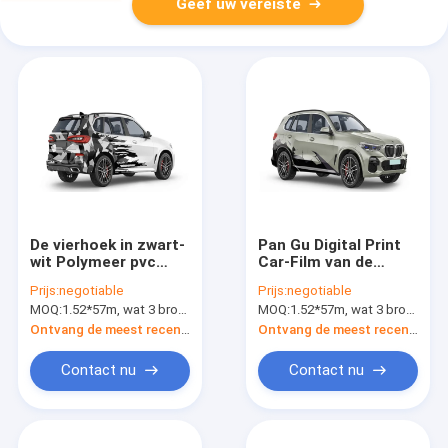
Geef uw vereiste
De vierhoek in zwart-
Pan Gu Digital Print
wit Polymeer pvc
Car-Film van de
goot de Vinyldikte
Omslag de Polymere
Prijs:
negotiable
Prijs:
negotiable
van de Autoomslag
160g Glanzende
MOQ:
1.52*57m, wat 3 broodjes van 1.52*19m betekent
MOQ:
1.52*57m, wat 3 broodjes van 1.52*19m betekent
90micron 110micron
Raceauto
Ontvang de meest recente Prijs
Ontvang de meest recente Prijs
Contact nu
Contact nu