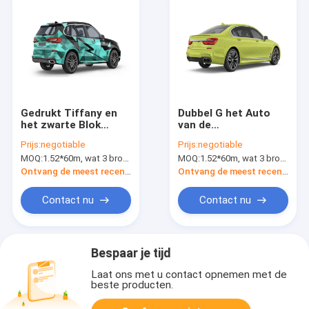
Gedrukt Tiffany en
Dubbel G het Auto
het zwarte Blok
van de
polijsten het Vinyl de
Lichaamsomslag
Prijs:
negotiable
Prijs:
negotiable
Filmkleur van de
Materiaal, SGS
MOQ:
1.52*60m, wat 3 broodjes van 1.52*20m betekent
MOQ:
1.52*60m, wat 3 broodjes van 1.52*20m betekent
Autoomslag
Broodje van de
Veranderen
Autoomslagen van
Ontvang de meest recente Prijs
Ontvang de meest recente Prijs
de Bellen het Vrije
Douane
Contact nu
Contact nu
Bespaar je tijd
Laat ons met u contact opnemen met de
beste producten.