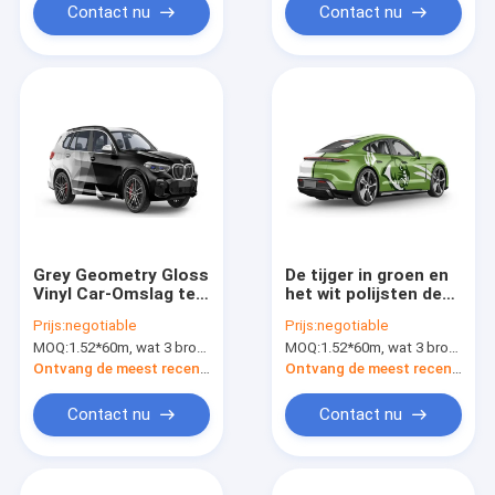
Lichaamsomslag
Contact nu
Contact nu
Grey Geometry Gloss
De tijger in groen en
Vinyl Car-Omslag ter
het wit polijsten de
SGS van BMW M3 M5
Vinyldikte van de
Prijs:
negotiable
Prijs:
negotiable
ISO Goedkeuring
Autoomslag 80mic
MOQ:
1.52*60m, wat 3 broodjes van 1.52*20m betekent
MOQ:
1.52*60m, wat 3 broodjes van 1.52*20m betekent
50mic
Ontvang de meest recente Prijs
Ontvang de meest recente Prijs
Contact nu
Contact nu