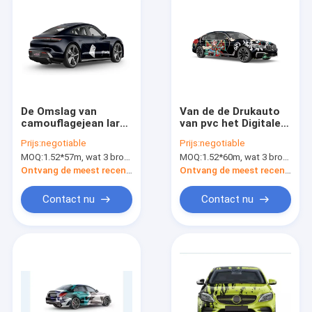
De Omslag van
Van de de Drukauto
camouflagejean large
van pvc het Digitale
rolls of vinyl voor
van het de Omslag
Prijs:
negotiable
Prijs:
negotiable
Raceauto 60micron
Vinylbroodje
MOQ:
1.52*57m, wat 3 broodjes van 1.52*19m betekent
MOQ:
1.52*60m, wat 3 broodjes van 1.52*20m betekent
80micron
Materiaal van de het
Voertuigomslag
Ontvang de meest recente Prijs
Ontvang de meest recente Prijs
Contact nu
Contact nu
Huis
Producten
Ongeveer ons