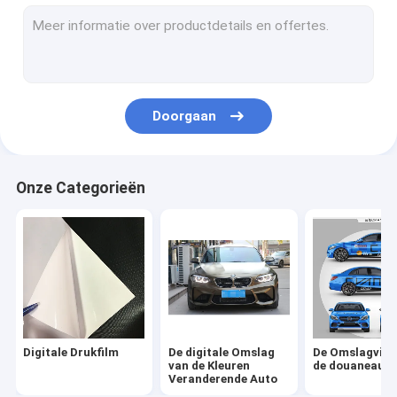
Auto Vinylsticker
Het Broodje van de lamineringsfilm
Doorgaan
Onze Categorieën
Digitale Drukfilm
De digitale Omslag
De Omslagviny
van de Kleuren
de douaneaut
Veranderende Auto