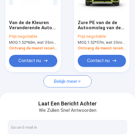
Fabrieksreis
Kwaliteitscontrole
Van de de Kleuren
Zure PE van de de
Veranderende Auto
Autoomslag van de
Contacteer ons
van pvc van de
Dalingen160g Digitale
Prijs:
negotiable
Prijs:
negotiable
driehoeksvrijheid de
Kleur Veranderende
MOQ:
1.52*60m, wat 3 broodjes van 1.52*20m betekent
MOQ:
1.52*57m, wat 3 broodjes van 1.52*19m betekent
Digitale Voering van
Dubbele Bellen Vrije
Nieuws
het de Omslag
Voering
Ontvang de meest recente Prijs
Ontvang de meest recente Prijs
Vinylbroodje 160g
Verzoek om een Citaat
Contact nu
Contact nu
Bekijk meer
Digitale Drukfilm
De digitale Omslag van de Kleuren Veranderende Auto
Laat Een Bericht Achter
We Zullen Snel Antwoorden
De Omslagvinyl van de douaneauto
TPU-de Beschermingsfilm van de Autoverf