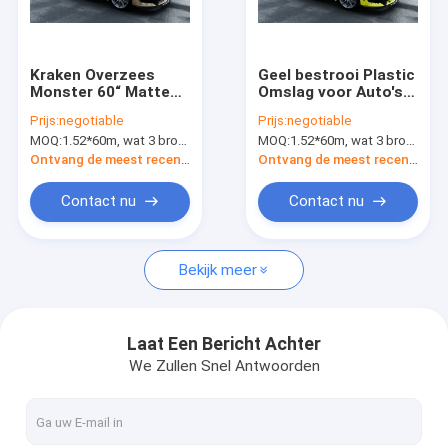
Fabrieksreis
Kwaliteitscontrole
Kraken Overzees
Geel bestrooi Plastic
Monster 60“ Matte
Omslag voor Auto's“
Contacteer ons
Car Vinyl Wrap White-
het Volledige Auto
Prijs:
negotiable
Prijs:
negotiable
het Vinylbroodje van
1.52*20m 60
MOQ:
1.52*60m, wat 3 broodjes van 1.52*20m betekent
MOQ:
1.52*60m, wat 3 broodjes van 1.52*20m betekent
Lijmpvc
Verpakken
Nieuws
Ontvang de meest recente Prijs
Ontvang de meest recente Prijs
Verzoek om een Citaat
Contact nu
Contact nu
Bekijk meer
Digitale Drukfilm
De digitale Omslag van de Kleuren Veranderende Auto
Laat Een Bericht Achter
We Zullen Snel Antwoorden
De Omslagvinyl van de douaneauto
TPU-de Beschermingsfilm van de Autoverf