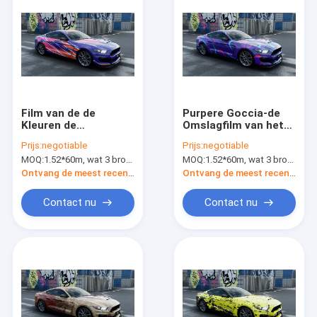
Film van de de
Purpere Goccia-de
Kleuren de
Omslagfilm van het
Veranderende Auto
Autolichaam,
Prijs:
negotiable
Prijs:
negotiable
van Cuoioverniciato
Polymeer
MOQ:
1.52*60m, wat 3 broodjes van 1.52*20m betekent
MOQ:
1.52*60m, wat 3 broodjes van 1.52*20m betekent
voor Raceauto160g
Autoomslagvinyl
Voering
Ontvang de meest recente Prijs
Ontvang de meest recente Prijs
Contact nu
Contact nu
Huis
Producten
Ongeveer ons