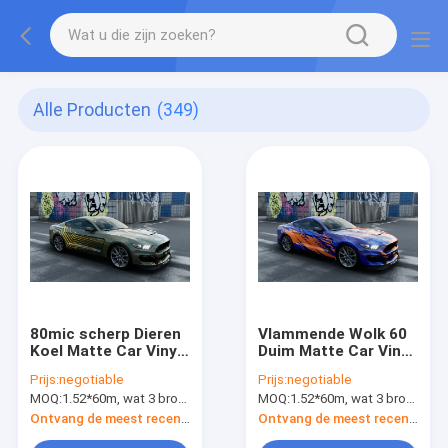
Alle Producten
(349)
80mic scherp Dieren
Vlammende Wolk 60
Koel Matte Car Vinyl
Duim Matte Car Vinyl
Wrap Material
Wrap Material
Prijs:
negotiable
Prijs:
negotiable
Aangepast Ontwerp
1.52*60m Vrije
MOQ:
1.52*60m, wat 3 broodjes van 1.52*20m betekent
MOQ:
1.52*60m, wat 3 broodjes van 1.52*20m betekent
Groottebel
Ontvang de meest recente Prijs
Ontvang de meest recente Prijs