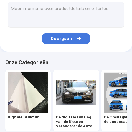
Auto Vinylsticker
Het Broodje van de lamineringsfilm
Doorgaan
Onze Categorieën
Digitale Drukfilm
De digitale Omslag
De Omslagviny
van de Kleuren
de douaneaut
Veranderende Auto