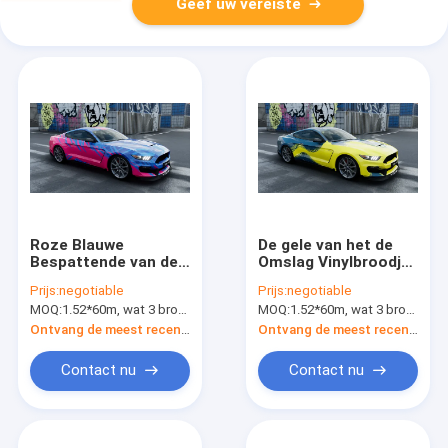
Geef uw vereiste
Roze Blauwe
De gele van het de
Bespattende van de
Omslag Vinylbroodje
de Kleuren
van het Stroom
Prijs:
negotiable
Prijs:
negotiable
Veranderende Auto
Witte Achtervoertuig
MOQ:
1.52*60m, wat 3 broodjes van 1.52*20m betekent
MOQ:
1.52*60m, wat 3 broodjes van 1.52*20m betekent
van 160g Polymere
Verwijderbare Lijm
van de de Omslagfilm
Ontvang de meest recente Prijs
Ontvang de meest recente Prijs
de Douanedruk
Contact nu
Contact nu