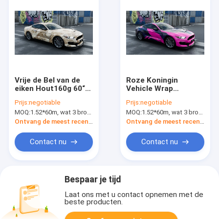
Vrije de Bel van de
Roze Koningin
eiken Hout160g 60“
Vehicle Wrap
Matte Car Vinyl Wrap
Material, Matte
Prijs:
negotiable
Prijs:
negotiable
Digital Druk
Polymeric Protective
MOQ:
1.52*60m, wat 3 broodjes van 1.52*20m betekent
MOQ:
1.52*60m, wat 3 broodjes van 1.52*20m betekent
Vinyl Wrap
Ontvang de meest recente Prijs
Ontvang de meest recente Prijs
Contact nu
Contact nu
Bespaar je tijd
Laat ons met u contact opnemen met de
beste producten.