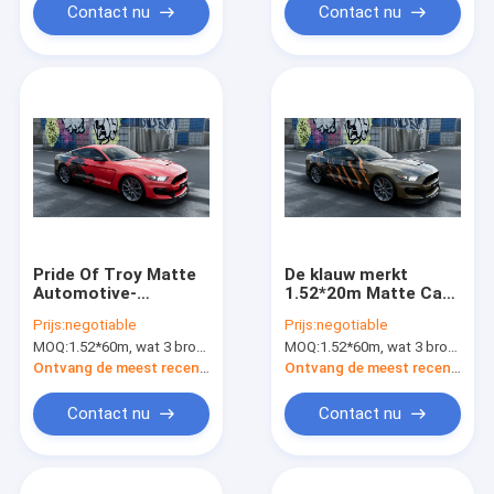
Contact nu
Contact nu
Pride Of Troy Matte
De klauw merkt
Automotive-
1.52*20m Matte Car
Filmomslag, SGS het
Vinyl Wrap 6-12
Prijs:
negotiable
Prijs:
negotiable
Polymere Materiaal
Maandengarantie
MOQ:
1.52*60m, wat 3 broodjes van 1.52*20m betekent
MOQ:
1.52*60m, wat 3 broodjes van 1.52*20m betekent
van de de
Omslagauto van pvc
Ontvang de meest recente Prijs
Ontvang de meest recente Prijs
Vinyl
Contact nu
Contact nu