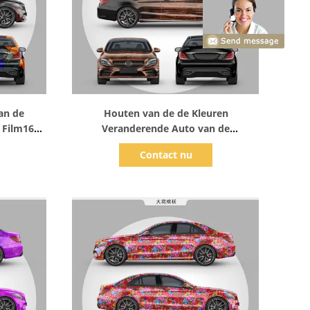
Toon details
an de
Houten van de de Kleuren
 Film160g
Veranderende Auto van de
e Vinyl
Korrelgradatie Digitale de
Contact nu
Omslag105micron Dikte