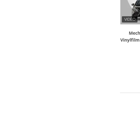
Mech
Vinylfil
de de K