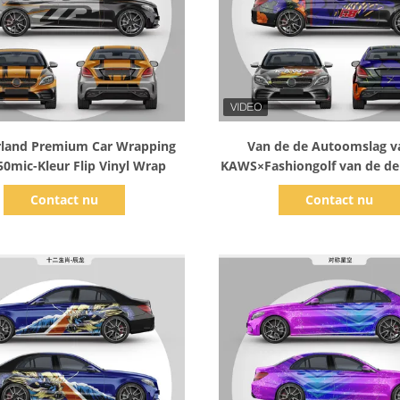
Toon details
Toon details
rland Premium Car Wrapping
Van de de Autoomslag v
50mic-Kleur Flip Vinyl Wrap
KAWS×Fashiongolf van de de
Iron Man Volledige Auto d
Contact nu
Contact nu
Vinylomslag