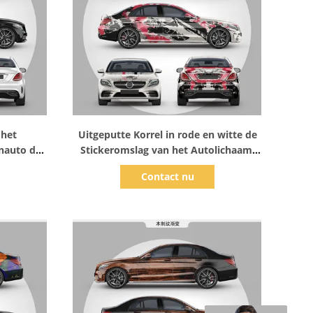
Toon details
 het
Uitgeputte Korrel in rode en witte de
nauto de
Stickeromslag van het Autolichaam,
tte160g
ISO-SGS 2/3 mil-de Vinylfilm van de
Contact nu
Autoomslag