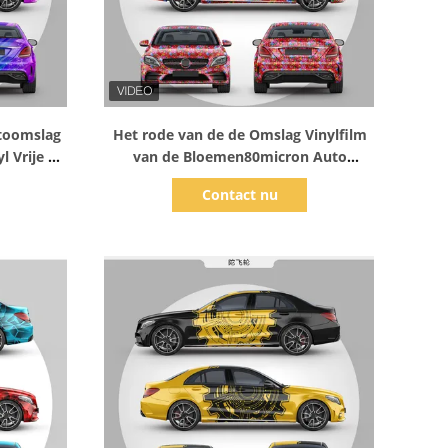
Toon details
toomslag
Het rode van de de Omslag Vinylfilm
l Vrije de
van de Bloemen80micron Auto
Materiaal van pvc Plastic
Contact nu