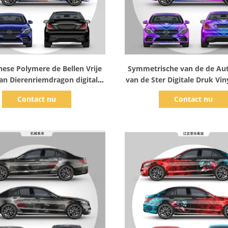
Toon details
Toon details
nese Polymere de Bellen Vrije
Symmetrische van de de Au
van Dierenriemdragon digital
van de Ster Digitale Druk Viny
print car wrap
Filmbel van pvc
Contact nu
Contact nu