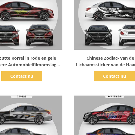
Toon details
Toon details
utte Korrel in rode en gele
Chinese Zodiac- van de
ere Automobielfilmomslag
Lichaamssticker van de Haa
Matte Surface Printed
Omslagfilm 1.52*20m Groo
Contact nu
Contact nu
Gewicht