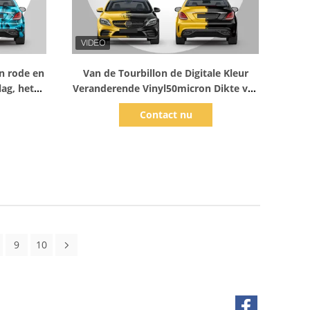
Toon details
in rode en
Van de Tourbillon de Digitale Kleur
ag, het
Veranderende Vinyl50micron Dikte van
 de Auto
de de Autoomslag
Contact nu
deren
9
10