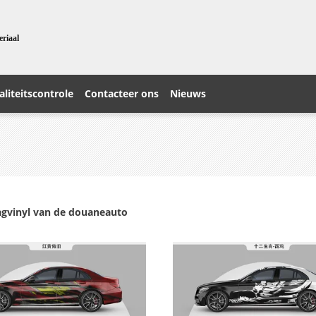
eriaal
liteitscontrole
Contacteer ons
Nieuws
gvinyl van de douaneauto