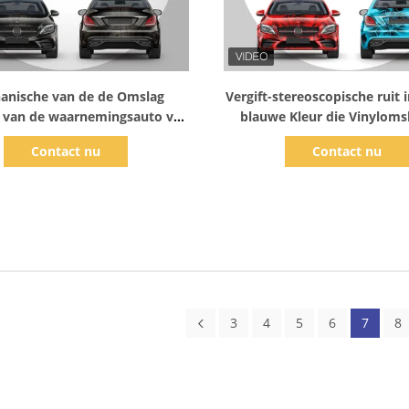
Toon details
Toon details
anische van de de Omslag
Vergift-stereoscopische ruit 
m van de waarnemingsauto van
blauwe Kleur die Vinylomsl
leuren Veranderende Auto de
Polymere 160g-Broodje van
Contact nu
Contact nu
Film Digitale Druk
Verpakkende Film veran
3
4
5
6
7
8