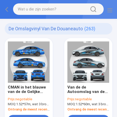
De Omslagvinyl Van De Douaneauto
(263)
CMAN in het blauwe
Van de de
van de de Gelijke
Autoomslag van de
Vinylomslag van de
Cyber de Punkstijl
Prijs:
negotiable
Prijs:
negotiable
Autoverf Helen van
Vinylfilm Digitaal
MOQ:
1.52*57m, wat 3 broodjes van 1.52*19m betekent
MOQ:
1.52*60m, wat 3 broodjes van 1.52*20m betekent
pvc Polymere
Gedrukt Glanzend
Materiële Zelf
Matte Surface
Ontvang de meest recente Prijs
Ontvang de meest recente Prijs