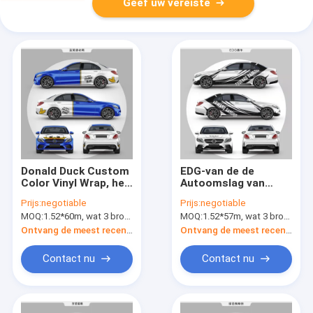
Geef uw vereiste
Donald Duck Custom
EDG-van de de
Color Vinyl Wrap, het
Autoomslag van
Polymere Broodje
Raceauto Polymere
Prijs:
negotiable
Prijs:
negotiable
van de Auto
pvc Vinyl Vrije het
MOQ:
1.52*60m, wat 3 broodjes van 1.52*20m betekent
MOQ:
1.52*57m, wat 3 broodjes van 1.52*19m betekent
Verpakkende Film
Broodjes
Verwijderbare Bel
Ontvang de meest recente Prijs
Ontvang de meest recente Prijs
Contact nu
Contact nu