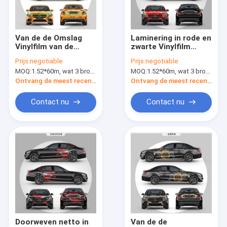
Fabrieksreis
Kwaliteitscontrole
Van de de Omslag
Laminering in rode en
Vinylfilm van de
zwarte Vinylfilm
Contacteer ons
Humburger80micron
Polymere 1.52m van
Prijs:
negotiable
Prijs:
negotiable
Auto Gedrukte de
de Autoomslag het
MOQ:
1.52*60m, wat 3 broodjes van 1.52*20m betekent
MOQ:
1.52*60m, wat 3 broodjes van 1.52*20m betekent
Omslagdouane
Vrije Ontwerp van 60“
Nieuws
160g
Ontvang de meest recente Prijs
Ontvang de meest recente Prijs
Verzoek om een Citaat
Contact nu
Contact nu
Digitale Drukfilm
De digitale Omslag van de Kleuren Veranderende Auto
De Omslagvinyl van de douaneauto
TPU-de Beschermingsfilm van de Autoverf
Doorweven netto in
Van de de