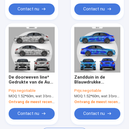
Contact nu
Contact nu
De doorweven line*
Zandduin in de
Gedrukte van de Auto
Blauwdrukke
Vinylomslag Vrije
Materiële 80micron
Prijs:
negotiable
Prijs:
negotiable
160g Steen van de de
Dikte van de Auto
MOQ:
1.52*60m, wat 3 broodjes van 1.52*20m betekent
MOQ:
1.52*60m, wat 3 broodjes van 1.52*20m betekent
FilmLuchtbel
Vinylomslag
Ontvang de meest recente Prijs
Ontvang de meest recente Prijs
Contact nu
Contact nu