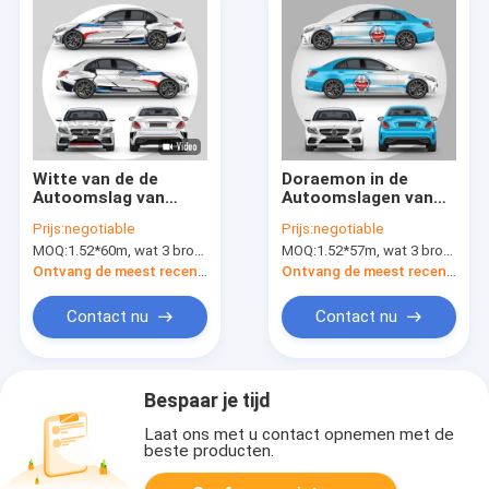
Witte van de de
Doraemon in de
Autoomslag van
Autoomslagen van
Gundam Volledige
de gradiëntdouane,
Prijs:
negotiable
Prijs:
negotiable
het
van de het
MOQ:
1.52*60m, wat 3 broodjes van 1.52*20m betekent
MOQ:
1.52*57m, wat 3 broodjes van 1.52*19m betekent
Broodjes80micron
Voertuigomslag van
50micron Dikte
160g de Bruine
Ontvang de meest recente Prijs
Ontvang de meest recente Prijs
Materiële Vrije
Textuur
Contact nu
Contact nu
Bespaar je tijd
Laat ons met u contact opnemen met de
beste producten.