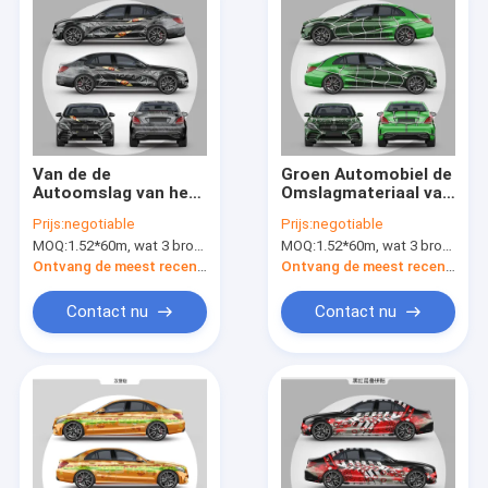
Van de de
Groen Automobiel de
Autoomslag van het
Omslagmateriaal van
hebzucht het
de Spinmens, Oem
Prijs:
negotiable
Prijs:
negotiable
Magische Oog de
van GMT 160g de
MOQ:
1.52*60m, wat 3 broodjes van 1.52*20m betekent
MOQ:
1.52*60m, wat 3 broodjes van 1.52*20m betekent
Filmkleur Vinyl
Vinylomslag van de
Gedrukt Veranderen
Kleurengelijke
Ontvang de meest recente Prijs
Ontvang de meest recente Prijs
Contact nu
Contact nu
Huis
Producten
Ongeveer ons