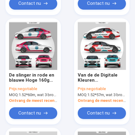
Contact nu
Contact nu
De slinger in rode en
Van de de Digitale
blauwe Hoge 160g
Kleuren
polijst
Veranderende Auto
Prijs:
negotiable
Prijs:
negotiable
Vinylomslagbroodje
van de
MOQ:
1.52*60m, wat 3 broodjes van 1.52*20m betekent
MOQ:
1.52*57m, wat 3 broodjes van 1.52*19m betekent
1.52*20m het Vrije
AllTrackraceauto
Vinyl van de
Vermeld de Omslag
Ontvang de meest recente Prijs
Ontvang de meest recente Prijs
Groottebel
Verwijderbare SGS
Contact nu
Contact nu