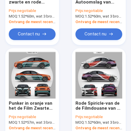
zwarte en rode
Autoomslag van
Auto Vinylsticker
50micron-van de de
metaalmachines van
Prijs:
negotiable
Prijs:
negotiable
Filmdouane van de
de de Film Digitale
MOQ:
Het Broodje van de lamineringsfilm
1.52*60m, wat 3 broodjes van 1.52*20m betekent
MOQ:
1.52*60m, wat 3 broodjes van 1.52*20m betekent
Autoomslag Vinyl de
Kleur de Vinylfilm van
Drukpe Digitale
de de Douaneauto
Ontvang de meest recente Prijs
Ontvang de meest recente Prijs
Voering
Veranderende
Contact nu
Contact nu
Punker in oranje van
Rode Spiricle-van de
het de Film Zwarte
de Filmdouane van de
Witte Eenvoudige
Autoomslag Vinyl de
Prijs:
negotiable
Prijs:
negotiable
Ontwerp van de
Autofilm van pvc
MOQ:
1.52*57m, wat 3 broodjes van 1.52*19m betekent
MOQ:
1.52*60m, wat 3 broodjes van 1.52*20m betekent
Autoomslag Vinyl de
Ontwerp Gedrukte
Autofilm
Ontvang de meest recente Prijs
Ontvang de meest recente Prijs